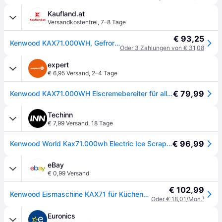
Kaufland.at
Versandkostenfrei
,
7–8 Tage
€ 93,25
Kenwood KAX71.000WH, Gefrorene Dessertmaschine, Weiß, Kunststoff, 287,1 mm, 242,9 mm, 163,7 mm
Oder 3 Zahlungen von € 31,08
expert
€ 6,95 Versand
,
2–4 Tage
€ 79,99
Kenwood KAX71.000WH Eiscremebereiter für alle aktuellen Modelle Chef/Elite/Titanium/Sense/Pattisier/Cooking Chef
Techinn
€ 7,99 Versand
,
18 Tage
€ 96,99
Kenwood World Kax71.000wh Electric Ice Scraper Silber One Size / EU Plug 220V
eBay
€ 0,99 Versand
€ 102,99
Kenwood Eismaschine KAX71 für Küchenmaschine Cooking Chef XL Kcc Kcl Kwl
Oder € 18,01/Mon.
¹
Euronics