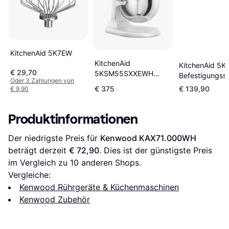
KitchenAid 5K7EW
KitchenAid
KitchenAid 5
€ 29,70
5KSM55SXXEWH
Befestigungsse
Oder 3 Zahlungen von
Küchenmaschine 5.2 L
€ 375
€ 139,90
€ 9,90
Produktinformationen
Der niedrigste Preis für 
Kenwood KAX71.000WH
beträgt derzeit 
€ 72,90
. Dies ist der günstigste Preis 
im Vergleich zu 
10
 anderen Shops.
Vergleiche:
Kenwood Rührgeräte & Küchenmaschinen
Kenwood Zubehör