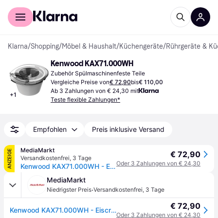
Für Shopper
Für Händler
Klarna
/
Shopping
/
Möbel & Haushalt
/
Küchengeräte
/
Rührgeräte & K
Kenwood KAX71.000WH
Zubehör Spülmaschinenfeste Teile
Vergleiche Preise von
€ 72,90
bis
€ 110,00
Ab 3 Zahlungen von € 24,30 mit
+
1
Teste flexible Zahlungen*
Empfohlen
Preis inklusive Versand
MediaMarkt
ANZEIGE
€ 72,90
Versandkostenfrei
,
3 Tage
Oder 3 Zahlungen von € 24,30
Kenwood KAX71.000WH - Eiscremebereiter - Weiß
MediaMarkt
·
Niedrigster Preis
Versandkostenfrei
,
3 Tage
€ 72,90
Kenwood KAX71.000WH - Eiscremebereiter - Weiß
Oder 3 Zahlungen von € 24,30