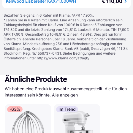
€ 110,00
Kenwood Eisbereiter KAX71.000WH
¹
Bezahlen Sie ganz in 6 Raten mit Klarna, *APR 17,90%.
*Zahlen Sie in 6 Raten mit Klarna. Eine Anzahlung kann erforderlich sein.
Zahlungsbeispiel für einen Kauf von 1000€ in 6 Raten: 5 Zahlungen von
174,82€ und die letzte Zahlung von 174,81€. Laufzeit: 6 Monate. TIN 17,90%
APR 17,90%. Gesamtbetrag 1048,91€. Zinsen: 48,91€. Dies gilt nur für in
Österreich lebende Personen über 18 Jahre. Vorbehaltlich der Zustimmung
von Klarna. Mindestkaufbetrag 25€ und Höchstbetrag abhängig von der
Bonitätsprüfung. Kreditgeber: Klarna Bank AB (publ), Sveavägen 46, 111 34
Stockholm, Reg. Nr.: 556737-0431. Siehe Bedingungen und weitere
Informationen unter
https://www.klarna.com/at/agb/
.
Ähnliche Produkte
Wir haben eine Produktauswahl zusammengestellt, die für dich 
interessant sein könnte.
Alle anzeigen
-63%
Im Trend