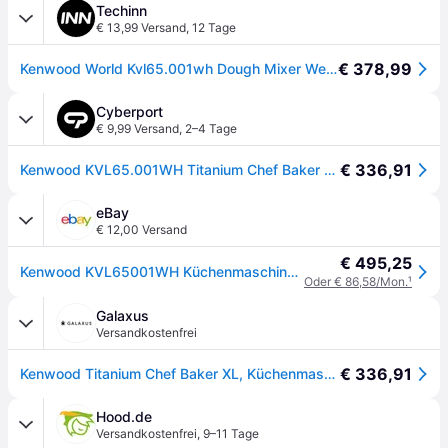
Techinn
€ 13,99 Versand
,
12 Tage
€ 378,99
Kenwood World Kvl65.001wh Dough Mixer Weiß One Size / EU Plug 220V
Cyberport
€ 9,99 Versand
,
2–4 Tage
€ 336,91
Kenwood KVL65.001WH Titanium Chef Baker XL Küchenmaschine Weiß
eBay
€ 12,00 Versand
€ 495,25
Kenwood KVL65001WH Küchenmaschine Planetenrührer 1200 W 7 L 5 Stufen+Pulse
Oder € 86,58/Mon.
¹
Galaxus
Versandkostenfrei
€ 336,91
Kenwood Titanium Chef Baker XL, Küchenmaschine, Weiss
Hood.de
Versandkostenfrei
,
9–11 Tage