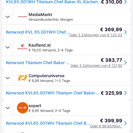
€ 310,00
KVL65.001WH Titanium Chef Baker XL Küchenmaschine weiß
MediaMarkt
Versandkostenfrei
,
Morgen
€ 369,99
Kenwood KVL 65.001WH Chef Baker XL Küchenmaschine Weiß (Rührschüsselkapazität: 7 l, 1200 Watt)
Oder 3 Zahlungen von € 123,33
Kaufland.at
€ 16,00 Versand
,
2–4 Tage
€ 383,77
Kenwood Titanium Chef Baker XL, 7 l, Weiß, Drehregler, Mixen, Edelstahl, Metall
Oder 3 Zahlungen von € 127,92
Computeruniverse
€ 6,99 Versand
,
1–3 Tage
€ 325,99
Kenwood KVL65.001WH Titanium Chef Baker XL Küchenmaschine Weiß
expert
€ 6,95 Versand
,
2–4 Tage
€ 399,99
Kenwood KVL65.001WH Titanium Chef Baker XL Küchenmaschine
Oder € 69,93/Mon.
¹