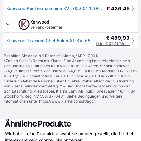
€ 436,45
Kenwood Küchenmaschine KVL 65.001 1200 Watt weiß
Kenwood
Versandkostenfrei
€ 499,99
Kenwood Titanium Chef Baker XL KVL65.001WH - Weiß
Oder € 87,41/Mon.
¹
¹
Bezahlen Sie ganz in 6 Raten mit Klarna, *APR 17,90%.
*Zahlen Sie in 6 Raten mit Klarna. Eine Anzahlung kann erforderlich sein.
Zahlungsbeispiel für einen Kauf von 1000€ in 6 Raten: 5 Zahlungen von
174,82€ und die letzte Zahlung von 174,81€. Laufzeit: 6 Monate. TIN 17,90%
APR 17,90%. Gesamtbetrag 1048,91€. Zinsen: 48,91€. Dies gilt nur für in
Österreich lebende Personen über 18 Jahre. Vorbehaltlich der Zustimmung
von Klarna. Mindestkaufbetrag 25€ und Höchstbetrag abhängig von der
Bonitätsprüfung. Kreditgeber: Klarna Bank AB (publ), Sveavägen 46, 111 34
Stockholm, Reg. Nr.: 556737-0431. Siehe Bedingungen und weitere
Informationen unter
https://www.klarna.com/at/agb/
.
Ähnliche Produkte
Wir haben eine Produktauswahl zusammengestellt, die für dich 
interessant sein könnte.
Alle anzeigen