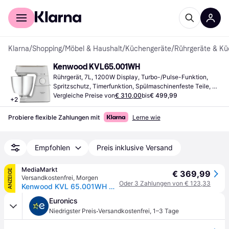
Für Shopper
Für Händler
Klarna
/
Shopping
/
Möbel & Haushalt
/
Küchengeräte
/
Rührgeräte & K
Kenwood KVL65.001WH
Rührgerät, 7L, 1200W Display, Turbo-/Pulse-Funktion, 
Spritzschutz, Timerfunktion, Spülmaschinenfeste Teile, 
Sicherheitsverriegelung, Mehrdimensionales Mixen, 
Vergleiche Preise von
€ 310,00
bis
€ 499,99
+
2
Variabel
Probiere flexible Zahlungen mit
Lerne wie
Empfohlen
Preis inklusive Versand
MediaMarkt
ANZEIGE
€ 369,99
Versandkostenfrei
,
Morgen
Oder 3 Zahlungen von € 123,33
Kenwood KVL 65.001WH Chef Baker XL Küchenmaschine Weiß (Rührschüsselkapazität: 7 l, 1200 Watt)
Euronics
·
Niedrigster Preis
Versandkostenfrei
,
1–3 Tage