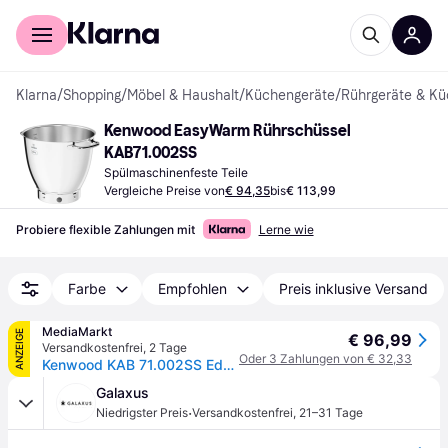
Für Shopper
Für Händler
Klarna
/
Shopping
/
Möbel & Haushalt
/
Küchengeräte
/
Rührgeräte & K
Kenwood EasyWarm Rührschüssel 
KAB71.002SS
Spülmaschinenfeste Teile
Vergleiche Preise von
€ 94,35
bis
€ 113,99
Probiere flexible Zahlungen mit
Lerne wie
Farbe
Empfohlen
Preis inklusive Versand
MediaMarkt
ANZEIGE
€ 96,99
Versandkostenfrei
,
2 Tage
Oder 3 Zahlungen von € 32,33
Kenwood KAB 71.002SS Edelstahlschüssel Easy Warm 7l - Silber
Galaxus
·
Niedrigster Preis
Versandkostenfrei
,
21–31 Tage