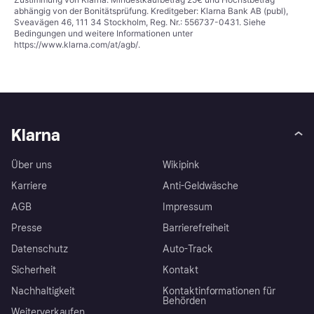
abhängig von der Bonitätsprüfung. Kreditgeber: Klarna Bank AB (publ),
Sveavägen 46, 111 34 Stockholm, Reg. Nr.: 556737-0431. Siehe
Bedingungen und weitere Informationen unter
https://www.klarna.com/at/agb/
.
Klarna
Über uns
Wikipink
Karriere
Anti-Geldwäsche
AGB
Impressum
Presse
Barrierefreiheit
Datenschutz
Auto-Track
Sicherheit
Kontakt
Nachhaltigkeit
Kontaktinformationen für
Behörden
Weiterverkaufen