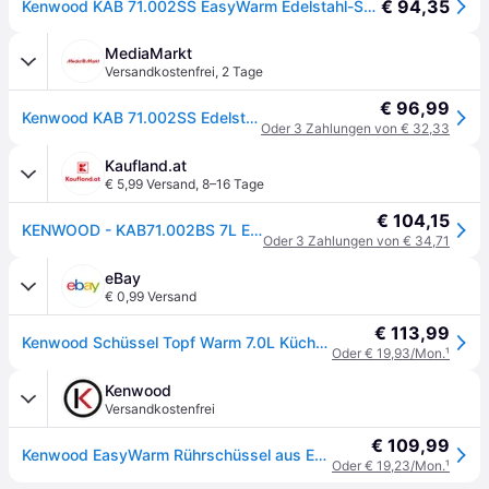
€ 94,35
Kenwood KAB 71.002SS EasyWarm Edelstahl-Schüssel 7l, Zubehör Küchengeräte, Silber
MediaMarkt
Versandkostenfrei
,
2 Tage
€ 96,99
Kenwood KAB 71.002SS Edelstahlschüssel Easy Warm 7l - Silber
Oder 3 Zahlungen von € 32,33
Kaufland.at
€ 5,99 Versand
,
8–16 Tage
€ 104,15
KENWOOD - KAB71.002BS 7L Easywarm Edelstahl-Rührschüssel mit Griffen - AW20011053
Oder 3 Zahlungen von € 34,71
eBay
€ 0,99 Versand
€ 113,99
Kenwood Schüssel Topf Warm 7.0L Küchenmaschine titanium Chef Patisserie XL KWL90
Oder € 19,93/Mon.
¹
Kenwood
Versandkostenfrei
€ 109,99
Kenwood EasyWarm Rührschüssel aus Edelstahl mit Griffen 7 L KAB71.002SS
Oder € 19,23/Mon.
¹