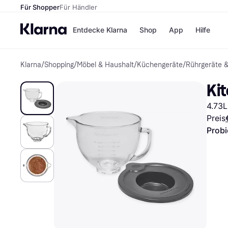
Für Shopper
Für Händler
Entdecke Klarna
Shop
App
Hilfe
Klarna
/
Shopping
/
Möbel & Haushalt
/
Küchengeräte
/
Rührgeräte 
Zahlungsmethoden
Shops
Zahlungsmethoden
MediaM
Ki
Sofort bezahlen
H&M
Bezahle in 3
Temu
4.73L
Teilzahlungen
Kauflan
Bezahle in bis zu 30
Samsu
Preis
Tagen
Probi
Ratenzahlung
Alle Shops