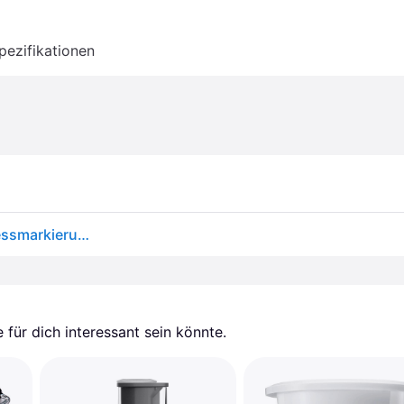
pezifikationen
KitchenAid KSM5GB Glasschüssel mit Kippkopf, Messmarkierungen und Deckel, 5 Liter
für dich interessant sein könnte.