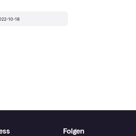
022-10-18
ess
Folgen