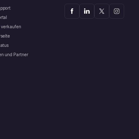
pport
rtal
a verkaufen
rseite
tatus
en und Partner