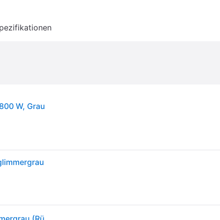
pezifikationen
 800 W, Grau
limmergrau
Graef KM 7016 Myestro Küchenmaschine Eisenglimmergrau (Rührschüsselkapazität: 7 l, 800 Watt) - Grau