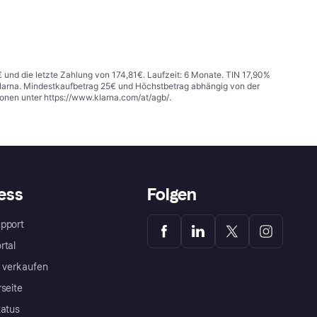
€ und die letzte Zahlung von 174,81€. Laufzeit: 6 Monate. TIN 17,90%
 Klarna. Mindestkaufbetrag 25€ und Höchstbetrag abhängig von der
ionen unter
https://www.klarna.com/at/agb/
.
ess
Folgen
pport
rtal
a verkaufen
rseite
tatus