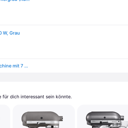
00 W, Grau
GRAEF Küchenmaschine MYestro KM7016 Knetmaschine mit 7 Liter Edelstahl-Rührschüssel, Multifunktionale Rührmaschine mit flüsterleisem und effizientem 800 Watt Gleichstrommotor
für dich interessant sein könnte.