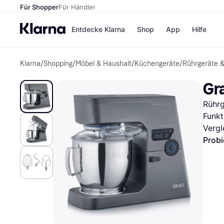
Für Shopper
Für Händler
Entdecke Klarna
Shop
App
Hilfe
Klarna
/
Shopping
/
Möbel & Haushalt
/
Küchengeräte
/
Rührgeräte 
Zahlungsmethoden
Shops
Zahlungsmethoden
MediaM
Gr
Sofort bezahlen
H&M
Bezahle in 3
Temu
Rührg
Teilzahlungen
Kauflan
Bezahle in bis zu 30
Samsu
Funkt
Tagen
Vergl
Ratenzahlung
Probi
Alle Shops