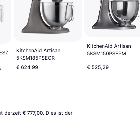
KitchenAid Artisan
KitchenAid Artisan
ESZ
5KSM150PSEPM
5KSM185PSEGR
€ 624,99
€ 525,29
6
t derzeit 
€ 777,00
. Dies ist der 