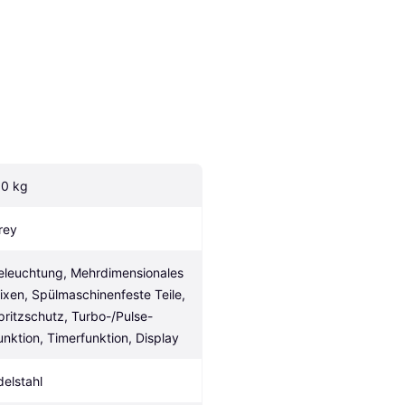
.0 kg
rey
eleuchtung, Mehrdimensionales 
ixen, Spülmaschinenfeste Teile, 
pritzschutz, Turbo-/Pulse-
unktion, Timerfunktion, Display
delstahl