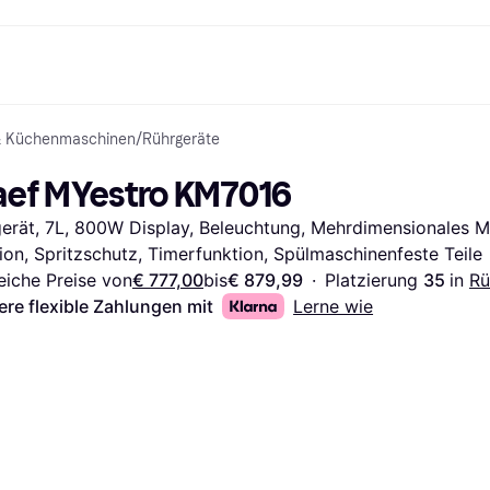
& Küchenmaschinen
/
Rührgeräte
Shopping und Cashback
Shoppe und vergleiche Preise
Banking
Sparprodukte
Mobil
Foto & Video
Büroau
arkt
Cashback
Sale
Klarna Card
Gaming & Unterhaltung
Sparkonto
Reise-eSI
aef MYestro KM7016
Shops entdecken
Schönheit & Gesundheit
Klarna Guthaben
Mobilgeräte & Wearables
Flexkonto
Mitgliedschaft
Bekleidung & Accessoires
Kinder & Familie
Festgeldkonto
erät, 7L, 800W Display, Beleuchtung, Mehrdimensionales M
d.at
Spielzeug & Hobbys
Fahrzeuge & Zubehör
ng
Möbel & Haushalt
Garten & Außenbereich
ion, Spritzschutz, Timerfunktion, Spülmaschinenfeste Teile
TV & Audio
Küchengeräte
eiche Preise von
€ 777,00
bis
€ 879,99
·
Platzierung 
35 
in 
Rü
Sport & Freizeit
Haushaltsgeräte
ere flexible Zahlungen mit
Lerne wie
Computer
Bücher, Filme & Musik
Renovierung & Bau
Alle Ka