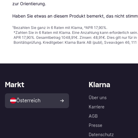
zur Orientierung.

Haben Sie etwas an diesem Produkt bemerkt, das nicht stimmt
¹
Bezahlen Sie ganz in 6 Raten mit Klarna, *APR 17,90%.
*Zahlen Sie in 6 Raten mit Klarna. Eine Anzahlung kann erforderlich sei
APR 17,90%. Gesamtbetrag 1048,91€. Zinsen: 48,91€. Dies gilt nur für 
Bonitätsprüfung. Kreditgeber: Klarna Bank AB (publ), Sveavägen 46, 11
Markt
Klarna
Über uns
Österreich
Karriere
AGB
Presse
Datenschutz