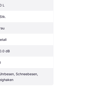
.0 L
 Stk.
rau
etall
0.0 dB
0
ührbesen, Schneebesen, 
eighaken