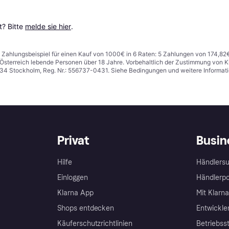
? Bitte 
melde sie hier
.
n. Zahlungsbeispiel für einen Kauf von 1000€ in 6 Raten: 5 Zahlungen von 174,82
in Österreich lebende Personen über 18 Jahre. Vorbehaltlich der Zustimmung von
1 34 Stockholm, Reg. Nr.: 556737-0431. Siehe Bedingungen und weitere Informat
Privat
Busin
Hilfe
Händlersu
Einloggen
Händlerpo
Klarna App
Mit Klarn
Shops entdecken
Entwickle
Käuferschutzrichtlinien
Betriebss