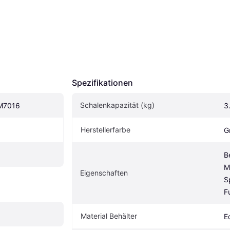
Spezifikationen
Schalenkapazität (kg)
KM7016
3
Herstellerfarbe
G
B
M
Eigenschaften
S
F
Material Behälter
E