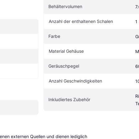
Behältervolumen
7
Anzahl der enthaltenen Schalen
1
Farbe
G
Material Gehäuse
M
Geräuschpegel
6
Anzahl Geschwindigkeiten
1
R
Inkludiertes Zubehör
T
en externen Quellen und dienen lediglich 