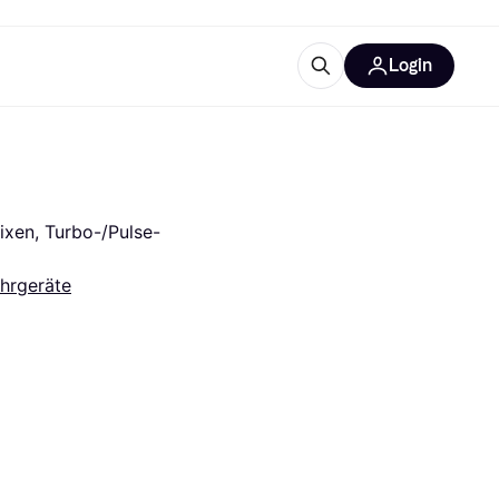
Login
Weitere Informationen
sstattung
M
Was ist Klarna?
ixen, Turbo-/Pulse-
hrgeräte
tegorien