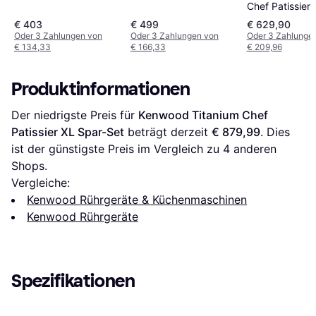
Chef Patissier 
KWL90.124SI
€ 403
€ 499
€ 629,90
Oder 3 Zahlungen von
Oder 3 Zahlungen von
Oder 3 Zahlunge
€ 134,33
€ 166,33
€ 209,96
Produktinformationen
Der niedrigste Preis für 
Kenwood Titanium Chef 
Patissier XL Spar-Set
 beträgt derzeit 
€ 879,99
. Dies 
ist der günstigste Preis im Vergleich zu 
4
 anderen 
Shops.
Vergleiche:
Kenwood Rührgeräte & Küchenmaschinen
Kenwood Rührgeräte
Spezifikationen