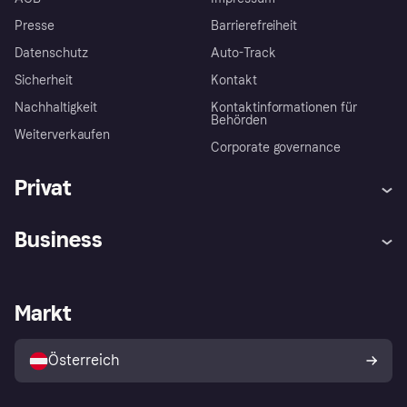
Presse
Barrierefreiheit
Datenschutz
Auto-Track
Sicherheit
Kontakt
Nachhaltigkeit
Kontaktinformationen für
Behörden
Weiterverkaufen
Corporate governance
Privat
Hilfe
Käuferschutzrichtlinien
Business
Einloggen
Beschwerden
Händlersupport
Entwicklerseite
Klarna App
Datenschutzeinstellungen
Händlerportal
Betriebsstatus
Markt
Shops entdecken
Dein Widerrufsrecht
Mit Klarna verkaufen
Plattformen und Partner
Österreich