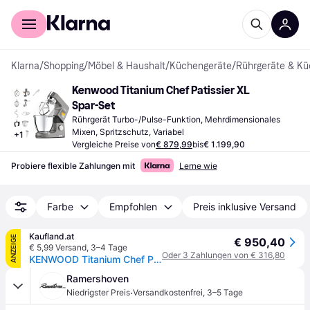
Für Shopper
Für Händler
Klarna
/
Shopping
/
Möbel & Haushalt
/
Küchengeräte
/
Rührgeräte & K
Kenwood Titanium Chef Patissier XL 
Spar-Set
Rührgerät Turbo-/Pulse-Funktion, Mehrdimensionales 
Mixen, Spritzschutz, Variabel
+
1
Vergleiche Preise von
€ 879,99
bis
€ 1.199,90
Probiere flexible Zahlungen mit
Lerne wie
Farbe
Empfohlen
Preis inklusive Versand
Kaufland.at
ANZEIGE
€ 950,40
€ 5,99 Versand
,
3–4 Tage
Oder 3 Zahlungen von € 316,80
KENWOOD Titanium Chef Patissier XL KWL90 inkl. Waage
Ramershoven
·
Niedrigster Preis
Versandkostenfrei
,
3–5 Tage