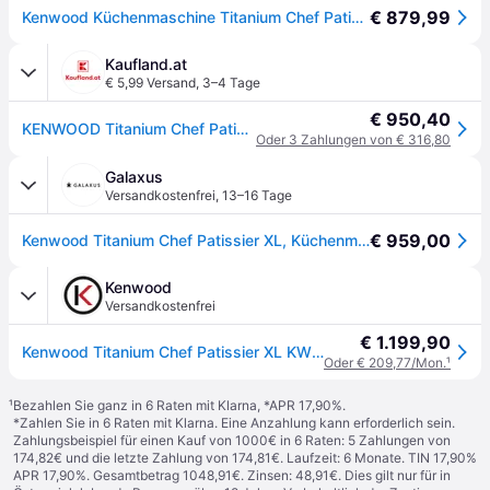
€ 879,99
Kenwood Küchenmaschine Titanium Chef Patissier XL KWL90.594SI...
Kaufland.at
€ 5,99 Versand
,
3–4 Tage
€ 950,40
KENWOOD Titanium Chef Patissier XL KWL90 inkl. Waage
Oder 3 Zahlungen von € 316,80
Galaxus
Versandkostenfrei
,
13–16 Tage
€ 959,00
Kenwood Titanium Chef Patissier XL, Küchenmaschine, Silber
Kenwood
Versandkostenfrei
€ 1.199,90
Kenwood Titanium Chef Patissier XL KWL90.594SI
Oder € 209,77/Mon.
¹
¹
Bezahlen Sie ganz in 6 Raten mit Klarna, *APR 17,90%.
*Zahlen Sie in 6 Raten mit Klarna. Eine Anzahlung kann erforderlich sein.
Zahlungsbeispiel für einen Kauf von 1000€ in 6 Raten: 5 Zahlungen von
174,82€ und die letzte Zahlung von 174,81€. Laufzeit: 6 Monate. TIN 17,90%
APR 17,90%. Gesamtbetrag 1048,91€. Zinsen: 48,91€. Dies gilt nur für in