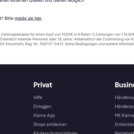
en externen Quellen und dienen lediglich 
? Bitte 
melde sie hier
.
n. Zahlungsbeispiel für einen Kauf von 1000€ in 6 Raten: 5 Zahlungen von 174,82
in Österreich lebende Personen über 18 Jahre. Vorbehaltlich der Zustimmung von
1 34 Stockholm, Reg. Nr.: 556737-0431. Siehe Bedingungen und weitere Informat
Privat
Busin
Hilfe
Händlersu
Einloggen
Händlerpo
Klarna App
Mit Klarn
Shops entdecken
Entwickle
Käuferschutzrichtlinien
Betriebss