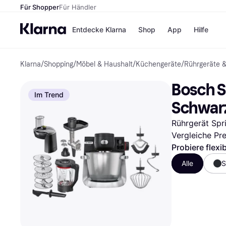
Für Shopper
Für Händler
Entdecke Klarna
Shop
App
Hilfe
Klarna
/
Shopping
/
Möbel & Haushalt
/
Küchengeräte
/
Rührgeräte 
Zahlungsmethoden
Shops
Zahlungsmethoden
MediaM
Bosch S
Sofort bezahlen
H&M
Im Trend
Bezahle in 3
Temu
Schwar
Teilzahlungen
Kauflan
Bezahle in bis zu 30
Samsu
Rührgerät Spr
Tagen
Vergleiche Pr
Ratenzahlung
Probiere flexi
Alle Shops
Alle
S