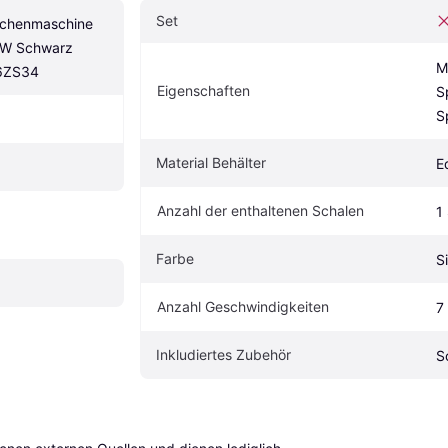
Set
ächenmaschine 
W Schwarz 
M
6ZS34
Eigenschaften
S
S
Material Behälter
E
Anzahl der enthaltenen Schalen
1
Farbe
S
Anzahl Geschwindigkeiten
7
Inkludiertes Zubehör
S