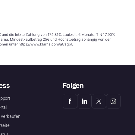
€ und die letzte Zahlung von 174,81€. Laufzeit: 6 Monate. TIN 17,90%
 Klarna. Mindestkaufbetrag 25€ und Höchstbetrag abhängig von der
ionen unter
https://www.klarna.com/at/agb/
.
ess
Folgen
pport
rtal
a verkaufen
rseite
tatus