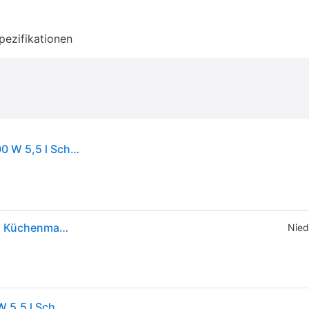
pezifikationen
Bosch Serie 6 MUMS6ZS34 Küchenmaschine 1600 W 5,5 l Schwarz, Edelstahl
Bosch Hausgeräte Processor Series 6 MUMS6ZS34, Küchenmaschine, Schwarz, Silber
Nied
Bosch Serie 6 MUMS6ZS34 Küchenmaschine 1600 W 5,5 l Schwarz, Edelstahl