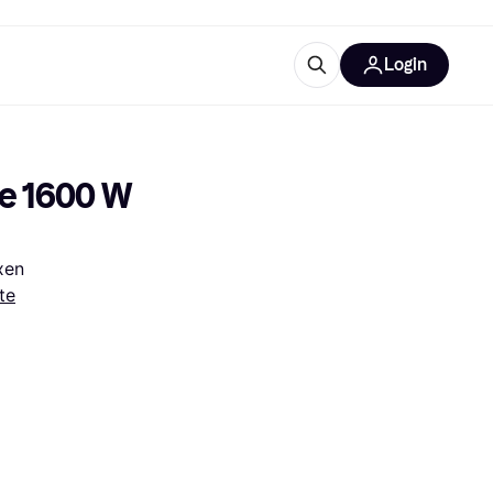
Login
Weitere Informationen
sstattung
M
Was ist Klarna?
e 1600 W 
xen
te
tegorien