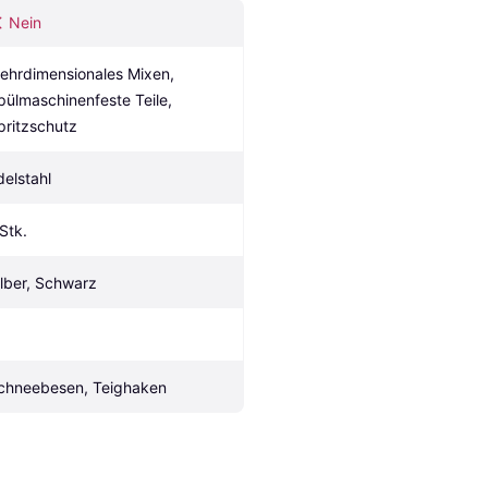
Nein
ehrdimensionales Mixen, 
pülmaschinenfeste Teile, 
pritzschutz
delstahl
 Stk.
ilber, Schwarz
chneebesen, Teighaken