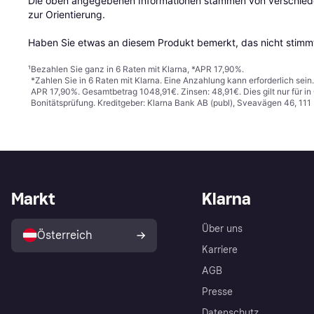
Die oben angegebenen Informationen stammen von verschieden
zur Orientierung.

Haben Sie etwas an diesem Produkt bemerkt, das nicht stimmt
¹
Bezahlen Sie ganz in 6 Raten mit Klarna, *APR 17,90%.
*Zahlen Sie in 6 Raten mit Klarna. Eine Anzahlung kann erforderlich sei
APR 17,90%. Gesamtbetrag 1048,91€. Zinsen: 48,91€. Dies gilt nur für 
Bonitätsprüfung. Kreditgeber: Klarna Bank AB (publ), Sveavägen 46, 11
Markt
Klarna
Über uns
Österreich
Karriere
AGB
Presse
Datenschutz