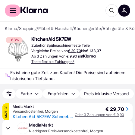
Für Shopper
Für Händler
Klarna
/
Shopping
/
Möbel & Haushalt
/
Küchengeräte
/
Rührgeräte & K
KitchenAid 5K7EW
-63%
Zubehör Spülmaschinenfeste Teile
Vergleiche Preise von
€ 29,70
bis
€ 133,37
Ab 3 Zahlungen von € 9,90 mit
Teste flexible Zahlungen*
Es ist eine gute Zeit zum Kaufen! Die Preise sind auf einem 
historischen Tiefstand.
Farbe
Empfohlen
Preis inklusive Versand
MediaMarkt
ANZEIGE
€ 29,70
Versandkostenfrei
,
Morgen
Oder 3 Zahlungen von € 9,90
Kitchen Aid 5K7EW Schneebesen für große Küchenmaschinen (6.6l-6.9l) mit Schüsselheber, aus Edelstahl - Silber
MediaMarkt
·
Niedrigster Preis
Versandkostenfrei
,
Morgen