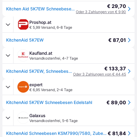
€ 29,70
Kitchen Aid 5K7EW Schneebesen für große Küchenmaschinen (6.6l-6.9l) mit Schüsselheber, aus Edelstahl - Silber
Oder 3 Zahlungen von € 9,90
Proshop.at
€ 5,99 Versand
,
6–8 Tage
€ 87,01
KitchenAid 5K7EW
Kaufland.at
Versandkostenfrei
,
4–7 Tage
€ 133,37
KitchenAid 5K7EW, Schneebesen, Edelstahl, Edelstahl, 5KSM7580X, 5KSM7591, 5KSM7990X, 160 mm, 175 mm
Oder 3 Zahlungen von € 44,45
expert
€ 6,95 Versand
,
2–4 Tage
€ 89,00
KitchenAid 5K7EW Schneebesen Edelstahl
Galaxus
Versandkostenfrei
,
5–6 Tage
€ 81,84
KitchenAid Schneebesen KSM7990/7580, Zubehör Küchengeräte, Silber