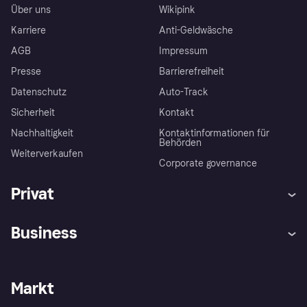
Über uns
Wikipink
Karriere
Anti-Geldwäsche
AGB
Impressum
Presse
Barrierefreiheit
Datenschutz
Auto-Track
Sicherheit
Kontakt
Nachhaltigkeit
Kontaktinformationen für
Behörden
Weiterverkaufen
Corporate governance
Privat
Hilfe
Käuferschutzrichtlinien
Business
Einloggen
Beschwerden
Händlersupport
Entwicklerseite
Klarna App
Datenschutzeinstellungen
Händlerportal
Betriebsstatus
Markt
Shops entdecken
Dein Widerrufsrecht
Mit Klarna verkaufen
Plattformen und Partner