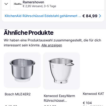
Ramershoven
€ 2,95 Versand
,
3–5 Tage
€ 84,99
KitchenAid Rührschüssel Edelstahl gehämmert 4,8 Liter
Ähnliche Produkte
Wir haben eine Produktauswahl zusammengestellt, die für dich 
interessant sein könnte.
Alle anzeigen
Kenwood KAT
Bosch MUZ4ER2
Kenwood EasyWarm
Rührschüssel
€ 104
KAB71.002SS