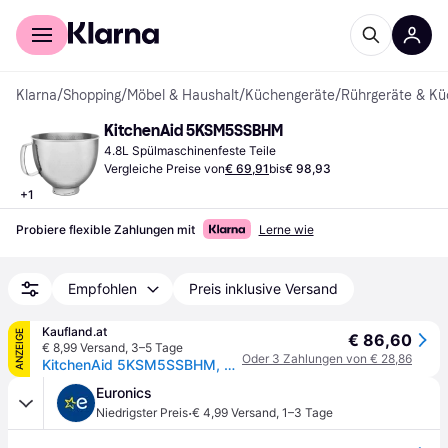
Für Shopper
Für Händler
Klarna
/
Shopping
/
Möbel & Haushalt
/
Küchengeräte
/
Rührgeräte & K
KitchenAid 5KSM5SSBHM
4.8L Spülmaschinenfeste Teile
Vergleiche Preise von
€ 69,91
bis
€ 98,93
+
1
Probiere flexible Zahlungen mit
Lerne wie
Empfohlen
Preis inklusive Versand
Kaufland.at
ANZEIGE
€ 86,60
€ 8,99 Versand
,
3–5 Tage
Oder 3 Zahlungen von € 28,86
KitchenAid 5KSM5SSBHM, Schüssel, 4,8 l, Edelstahl, Edelstahl, Edelstahl, 286 mm
Euronics
·
Niedrigster Preis
€ 4,99 Versand
,
1–3 Tage