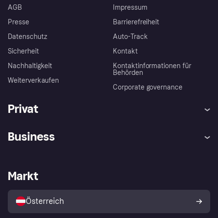
AGB
Impressum
Presse
Barrierefreiheit
Datenschutz
Auto-Track
Sicherheit
Kontakt
Nachhaltigkeit
Kontaktinformationen für
Behörden
Weiterverkaufen
Corporate governance
Privat
Hilfe
Käuferschutzrichtlinien
Business
Einloggen
Beschwerden
Händlersupport
Entwicklerseite
Klarna App
Datenschutzeinstellungen
Händlerportal
Betriebsstatus
Markt
Shops entdecken
Dein Widerrufsrecht
Mit Klarna verkaufen
Plattformen und Partner
Österreich