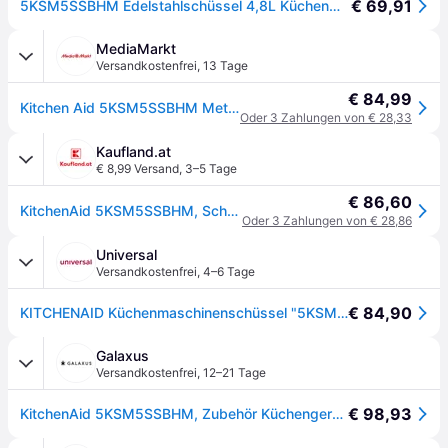
€ 69,91
5KSM5SSBHM Edelstahlschüssel 4,8L Küchenmaschinen-Zubehör hammered
MediaMarkt
Versandkostenfrei
,
13 Tage
€ 84,99
Kitchen Aid 5KSM5SSBHM Metallschüssel 4.8l, Gehämmert - Silber
Oder 3 Zahlungen von € 28,33
Kaufland.at
€ 8,99 Versand
,
3–5 Tage
€ 86,60
KitchenAid 5KSM5SSBHM, Schüssel, 4,8 l, Edelstahl, Edelstahl, Edelstahl, 286 mm
Oder 3 Zahlungen von € 28,86
Universal
Versandkostenfrei
,
4–6 Tage
€ 84,90
KITCHENAID Küchenmaschinenschüssel "5KSM5SSBHM", silber (edelstahlfarben), B/H/L: 23,5cm x 19cm, Schüsseln, gehämmert mit Griff, Küchenmaschinenschüssel
Galaxus
Versandkostenfrei
,
12–21 Tage
€ 98,93
KitchenAid 5KSM5SSBHM, Zubehör Küchengeräte, Silber