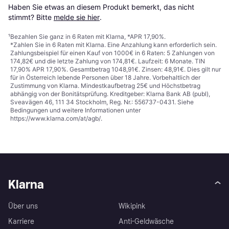
Haben Sie etwas an diesem Produkt bemerkt, das nicht 
stimmt? Bitte 
melde sie hier
.
¹
Bezahlen Sie ganz in 6 Raten mit Klarna, *APR 17,90%.
*Zahlen Sie in 6 Raten mit Klarna. Eine Anzahlung kann erforderlich sein.
Zahlungsbeispiel für einen Kauf von 1000€ in 6 Raten: 5 Zahlungen von
174,82€ und die letzte Zahlung von 174,81€. Laufzeit: 6 Monate. TIN
17,90% APR 17,90%. Gesamtbetrag 1048,91€. Zinsen: 48,91€. Dies gilt nur
für in Österreich lebende Personen über 18 Jahre. Vorbehaltlich der
Zustimmung von Klarna. Mindestkaufbetrag 25€ und Höchstbetrag
abhängig von der Bonitätsprüfung. Kreditgeber: Klarna Bank AB (publ),
Sveavägen 46, 111 34 Stockholm, Reg. Nr.: 556737-0431. Siehe
Bedingungen und weitere Informationen unter
https://www.klarna.com/at/agb/
.
Klarna
Über uns
Wikipink
Karriere
Anti-Geldwäsche