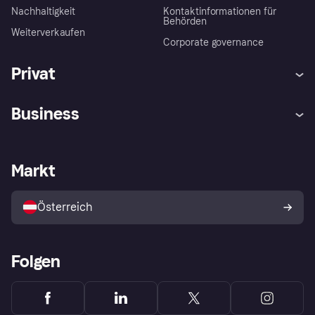
Nachhaltigkeit
Kontaktinformationen für
Behörden
Weiterverkaufen
Corporate governance
Privat
Hilfe
Käuferschutzrichtlinien
Business
Einloggen
Beschwerden
Händlersupport
Entwicklerseite
Klarna App
Datenschutzeinstellungen
Händlerportal
Betriebsstatus
Markt
Shops entdecken
Dein Widerrufsrecht
Mit Klarna verkaufen
Plattformen und Partner
Österreich
Folgen