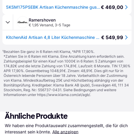
€ 469,00
5KSM175PSEBK Artisan Küchenmaschine gusseisen schwarz
Ramershoven
€ 1,95 Versand
,
3–5 Tage
€ 549,99
KitchenAid Artisan 4,8 Liter Küchenmaschine Modell KSM175 -...
¹
Bezahlen Sie ganz in 6 Raten mit Klarna, *APR 17,90%.
*Zahlen Sie in 6 Raten mit Klarna. Eine Anzahlung kann erforderlich sein.
Zahlungsbeispiel für einen Kauf von 1000€ in 6 Raten: 5 Zahlungen von
174,82€ und die letzte Zahlung von 174,81€. Laufzeit: 6 Monate. TIN 17,90%
APR 17,90%. Gesamtbetrag 1048,91€. Zinsen: 48,91€. Dies gilt nur für in
Österreich lebende Personen über 18 Jahre. Vorbehaltlich der Zustimmung
von Klarna. Mindestkaufbetrag 25€ und Höchstbetrag abhängig von der
Bonitätsprüfung. Kreditgeber: Klarna Bank AB (publ), Sveavägen 46, 111 34
Stockholm, Reg. Nr.: 556737-0431. Siehe Bedingungen und weitere
Informationen unter
https://www.klarna.com/at/agb/
.
Ähnliche Produkte
Wir haben eine Produktauswahl zusammengestellt, die für dich 
interessant sein könnte.
Alle anzeigen