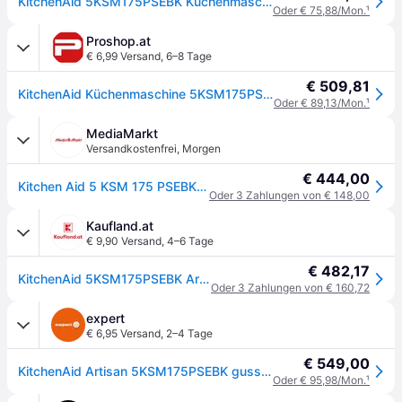
KitchenAid 5KSM175PSEBK Küchenmaschine schwarz
Oder € 75,88/Mon.
¹
Proshop.at
€ 6,99 Versand
,
6–8 Tage
€ 509,81
KitchenAid Küchenmaschine 5KSM175PSEBK Artisan - Cast iron black
Oder € 89,13/Mon.
¹
MediaMarkt
Versandkostenfrei
,
Morgen
€ 444,00
Kitchen Aid 5 KSM 175 PSEBK Artisan Küchenmaschine Gusseisen Schwarz (Rührschüsselkapazität: 4,8 l, 300 Watt)
Oder 3 Zahlungen von € 148,00
Kaufland.at
€ 9,90 Versand
,
4–6 Tage
€ 482,17
KitchenAid 5KSM175PSEBK Artisan KÃ1/4chenmaschine 300W 4,8L Gusseisen Schwarz
Oder 3 Zahlungen von € 160,72
expert
€ 6,95 Versand
,
2–4 Tage
€ 549,00
KitchenAid Artisan 5KSM175PSEBK gusseisen schwarz Küchenmaschine
Oder € 95,98/Mon.
¹