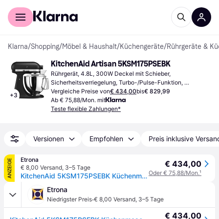
Für Shopper
Für Händler
Klarna
/
Shopping
/
Möbel & Haushalt
/
Küchengeräte
/
Rührgeräte & K
KitchenAid Artisan 5KSM175PSEBK
Rührgerät, 4.8L, 300W Deckel mit Schieber, 
Sicherheitsverriegelung, Turbo-/Pulse-Funktion, 
Spritzschutz
Vergleiche Preise von
€ 434,00
bis
€ 829,99
+
3
Ab € 75,88/Mon. mit
Teste flexible Zahlungen*
Versionen
Empfohlen
Preis inklusive Versan
Etrona
ANZEIGE
€ 434,00
€ 8,00 Versand
,
3–5 Tage
Oder € 75,88/Mon.
¹
KitchenAid 5KSM175PSEBK Küchenmaschine schwarz
Etrona
·
Niedrigster Preis
€ 8,00 Versand
,
3–5 Tage
€ 434,00