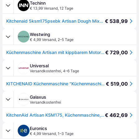
Techinn
€ 13,99 Versand
,
12 Tage
€ 538,99
Kitchenaid 5ksm175psebk Artisan Dough Mixer Schwarz One Size / EU Plug 220V
Westwing
€ 4,99 Versand
,
2–5 Tage
€ 729,00
Küchenmaschine Artisan mit kippbarem Motorkopf, 4.8 L, 8er-Set
Universal
Versandkostenfrei
,
4–6 Tage
€ 519,00
KITCHENAID Küchenmaschine "Küchenmaschine 5KSM175PSEBK GUSSEISEN SCHWARZ", schwarz (gusseisen schwarz), B:24cm H:36cm T:37cm, Küchenmaschinen, Küchenmaschine
Galaxus
Versandkostenfrei
€ 462,69
KitchenAid Artisan KSM175, Küchenmaschine, Schwarz
Euronics
€ 4,99 Versand
,
1–3 Tage