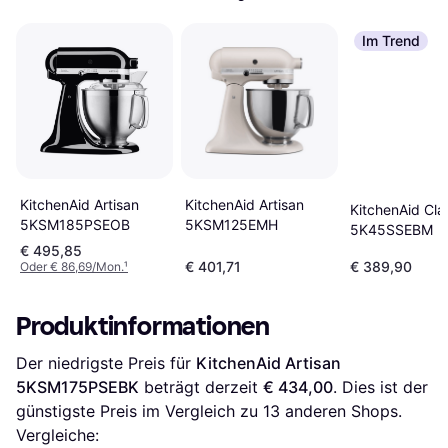
Im Trend
KitchenAid Artisan
KitchenAid Artisan
KitchenAid Cla
5KSM125EMH
5KSM185PSEOB
5K45SSEBM
€ 495,85
€ 401,71
€ 389,90
Oder € 86,69/Mon.
¹
Produktinformationen
Der niedrigste Preis für 
KitchenAid Artisan 
5KSM175PSEBK
 beträgt derzeit 
€ 434,00
. Dies ist der 
günstigste Preis im Vergleich zu 
13
 anderen Shops.
Vergleiche: