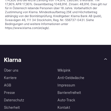
174,82€ und die letzte Zahlung von 174,81€. Laufzeit: 6 Monate. TIN
17,90% APR 17,90%. Gesamtbetrag 1048,91€. Zinsen: 48,91€. Dies gilt nur
für in Österreich lebende Personen über 18 Jahre. Vorbehaltlich der
Zustimmung von Klarna. Mindestkaufbetrag 25€ und Höchstbetrag
abhängig von der Bonitätsprüfung. Kreditgeber: Klarna Bank AB (publ),
Sveavägen 46, 111 34 Stockholm, Reg. Nr.: 556737-0431. Siehe
Bedingungen und weitere Informationen unter
https://www.klarna.com/at/agb/
.
Klarna
Über uns
Wikipink
Karriere
Anti-Geldwäsche
AGB
Impressum
Presse
Barrierefreiheit
Datenschutz
Auto-Track
Sicherheit
Kontakt