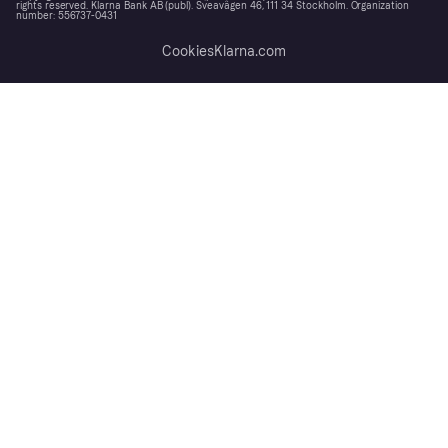
rights reserved. Klarna Bank AB (publ). Sveavägen 46, 111 34 Stockholm. Organization
number: 556737-0431
Cookies
Klarna.com