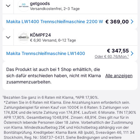
getgoods
Versandkostenfrei
,
2–3 Tage
€ 369,00
Makita LW1400 Trennschleifmaschine 2200 W
KÖMPF24
€ 6,90 Versand
,
6–12 Tage
€ 347,55
Makita Trennschleifmaschine LW1400
Oder € 60,76/Mon.
¹
Das Produkt ist auch bei 
1
Shop
 erhältlich, die 
sich dafür entschieden haben, nicht mit Klarna 
Alle anzeigen
zusammenzuarbeiten.
¹
Bezahlen Sie ganz in 6 Raten mit Klarna, *APR 17,90%.
*Zahlen Sie in 6 Raten mit Klarna. Eine Anzahlung kann erforderlich sein.
Zahlungsbeispiel für einen Kauf von 1000€ in 6 Raten: 5 Zahlungen von
174,82€ und die letzte Zahlung von 174,81€. Laufzeit: 6 Monate. TIN 17,90%
APR 17,90%. Gesamtbetrag 1048,91€. Zinsen: 48,91€. Dies gilt nur für in
Österreich lebende Personen über 18 Jahre. Vorbehaltlich der Zustimmung
von Klarna. Mindestkaufbetrag 25€ und Höchstbetrag abhängig von der
Bonitätsprüfung. Kreditgeber: Klarna Bank AB (publ), Sveavägen 46, 111 34
Stockholm, Reg. Nr.: 556737-0431. Siehe Bedingungen und weitere