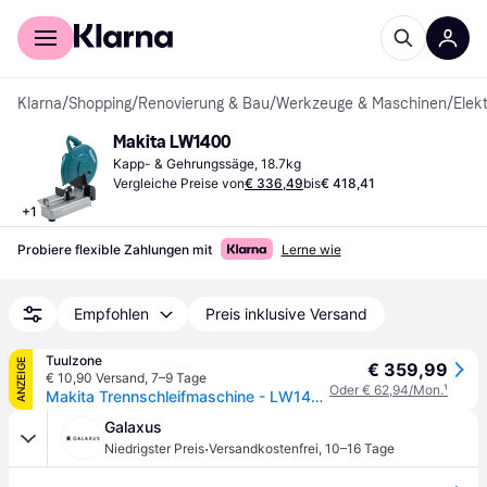
Für Shopper
Für Händler
Klarna
/
Shopping
/
Renovierung & Bau
/
Werkzeuge & Maschinen
/
Elek
Makita LW1400
Kapp- & Gehrungssäge, 18.7kg
Vergleiche Preise von
€ 336,49
bis
€ 418,41
+
1
Probiere flexible Zahlungen mit
Lerne wie
Empfohlen
Preis inklusive Versand
Tuulzone
ANZEIGE
€ 359,99
€ 10,90 Versand
,
7–9 Tage
Oder € 62,94/Mon.
¹
Makita Trennschleifmaschine - LW1400
Galaxus
·
Niedrigster Preis
Versandkostenfrei
,
10–16 Tage