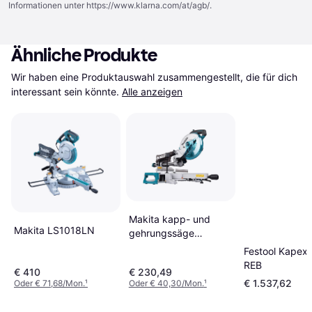
Informationen unter
https://www.klarna.com/at/agb/
.
Ähnliche Produkte
Wir haben eine Produktauswahl zusammengestellt, die für dich 
interessant sein könnte.
Alle anzeigen
Makita kapp- und
Makita LS1018LN
gehrungssäge
kappsäge 1200w,
Festool Kapex
sägeblatt 216 mm
REB
€ 410
€ 230,49
ls0816f
€ 1.537,62
Oder € 71,68/Mon.
¹
Oder € 40,30/Mon.
¹