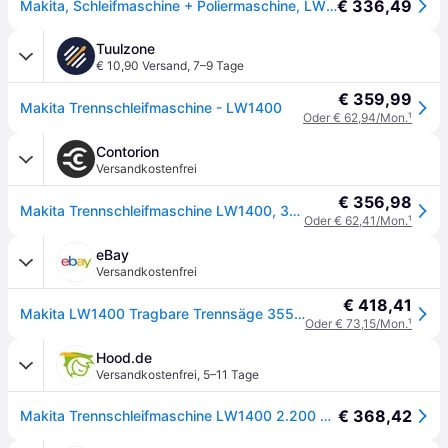
€ 336,49
Makita, Schleifmaschine + Poliermaschine, LW 1400 (Trennschleifer)
Tuulzone
€ 10,90 Versand
,
7–9 Tage
€ 359,99
Makita Trennschleifmaschine - LW1400
Oder € 62,94/Mon.
¹
Contorion
Versandkostenfrei
€ 356,98
Makita Trennschleifmaschine LW1400, 355 mm
Oder € 62,41/Mon.
¹
eBay
Versandkostenfrei
€ 418,41
Makita LW1400 Tragbare Trennsäge 355Mm 2200W 240V MAKLW1400
Oder € 73,15/Mon.
¹
Hood.de
Versandkostenfrei
,
5–11 Tage
€ 368,42
Makita Trennschleifmaschine LW1400 2.200 W • 355 mm • 3.800 min?¹