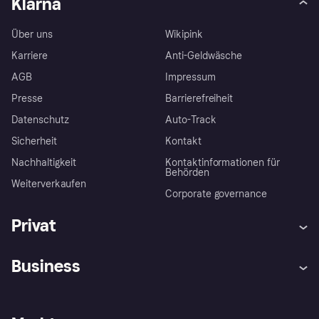
Klarna
Über uns
Wikipink
Karriere
Anti-Geldwäsche
AGB
Impressum
Presse
Barrierefreiheit
Datenschutz
Auto-Track
Sicherheit
Kontakt
Nachhaltigkeit
Kontaktinformationen für
Behörden
Weiterverkaufen
Corporate governance
Privat
Hilfe
Käuferschutzrichtlinien
Business
Einloggen
Beschwerden
Händlersupport
Entwicklerseite
Klarna App
Datenschutzeinstellungen
Händlerportal
Betriebsstatus