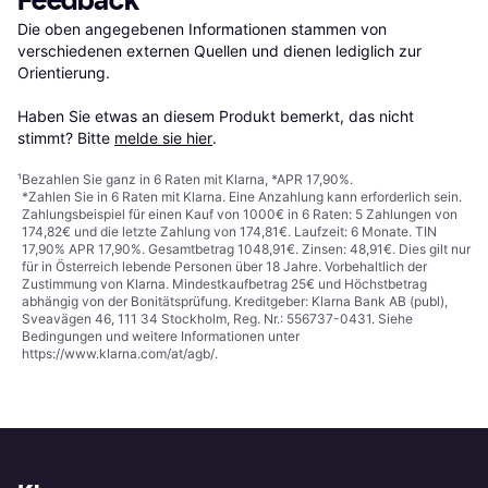
Feedback
Die oben angegebenen Informationen stammen von 
verschiedenen externen Quellen und dienen lediglich zur 
Orientierung.

Haben Sie etwas an diesem Produkt bemerkt, das nicht 
stimmt? Bitte 
melde sie hier
.
¹
Bezahlen Sie ganz in 6 Raten mit Klarna, *APR 17,90%.
*Zahlen Sie in 6 Raten mit Klarna. Eine Anzahlung kann erforderlich sein.
Zahlungsbeispiel für einen Kauf von 1000€ in 6 Raten: 5 Zahlungen von
174,82€ und die letzte Zahlung von 174,81€. Laufzeit: 6 Monate. TIN
17,90% APR 17,90%. Gesamtbetrag 1048,91€. Zinsen: 48,91€. Dies gilt nur
für in Österreich lebende Personen über 18 Jahre. Vorbehaltlich der
Zustimmung von Klarna. Mindestkaufbetrag 25€ und Höchstbetrag
abhängig von der Bonitätsprüfung. Kreditgeber: Klarna Bank AB (publ),
Sveavägen 46, 111 34 Stockholm, Reg. Nr.: 556737-0431. Siehe
Bedingungen und weitere Informationen unter
https://www.klarna.com/at/agb/
.