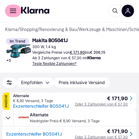
Für Shopper
Für Händler
Klarna
/
Shopping
/
Renovierung & Bau
/
Werkzeuge & Maschinen
/
Schl
Makita BO5041J
Im Trend
300 W, 1.4 kg
Vergleiche Preise von
€ 171,90
bis
€ 206,15
Ab 3 Zahlungen von € 57,30 mit
+
5
Teste flexible Zahlungen*
Empfohlen
Preis inklusive Versand
Alternate
ANZEIGE
€ 171,90
€ 8,90 Versand
,
3 Tage
Oder 3 Zahlungen von € 57,30
Exzenterschleifer BO5041J
Alternate
·
Niedrigster Preis
€ 8,90 Versand
,
3 Tage
€ 171,90
Exzenterschleifer BO5041J
Oder 3 Zahlungen von € 57,30