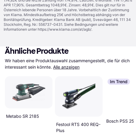
174,82€ und die letzte Zahlung von 174,81€. Laufzeit: 6 Monate. TIN 17,90%
APR 17,90%. Gesamtbetrag 1048,91€. Zinsen: 48,91€. Dies gilt nur für in
Österreich lebende Personen über 18 Jahre. Vorbehaltlich der Zustimmung
von Klarna. Mindestkaufbetrag 25€ und Höchstbetrag abhängig von der
Bonitätsprüfung. Kreditgeber: Klarna Bank AB (publ), Sveavägen 46, 111 34
Stockholm, Reg. Nr.: 556737-0431. Siehe Bedingungen und weitere
Informationen unter
https://www.klarna.com/at/agb/
.
Ähnliche Produkte
Wir haben eine Produktauswahl zusammengestellt, die für dich 
interessant sein könnte.
Alle anzeigen
Im Trend
Metabo SR 2185
Bosch PSS 25
Festool RTS 400 REQ-
Plus