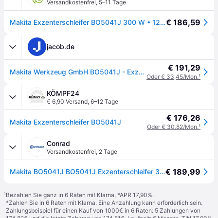
Versandkostenfrei
,
5–11 Tage
€ 186,59
Makita Exzenterschleifer BO5041J 300 W • 125 mm
jacob.de
€ 191,29
Makita Werkzeug GmbH BO5041J - Exzenterschleifer - mit MAKPAC
Oder € 33,45/Mon.
¹
KÖMPF24
€ 6,90 Versand
,
6–12 Tage
€ 176,26
Makita Exzenterschleifer BO5041J
Oder € 30,82/Mon.
¹
Conrad
Versandkostenfrei
,
2 Tage
€ 189,99
Makita BO5041J BO5041J Exzenterschleifer 300 W Ø 125 mm - []
¹
Bezahlen Sie ganz in 6 Raten mit Klarna, *APR 17,90%.
*Zahlen Sie in 6 Raten mit Klarna. Eine Anzahlung kann erforderlich sein.
Zahlungsbeispiel für einen Kauf von 1000€ in 6 Raten: 5 Zahlungen von