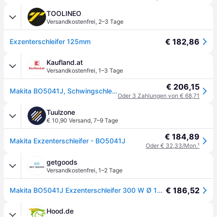
TOOLINEO
Versandkostenfrei
,
2–3 Tage
€ 182,86
Exzenterschleifer 125mm
Kaufland.at
Versandkostenfrei
,
1–3 Tage
€ 206,15
Makita BO5041J, Schwingschleifer, 12000 OPM, 2,8 mm, 1,4 mm, AC, 2 m
Oder 3 Zahlungen von € 68,71
Tuulzone
€ 10,90 Versand
,
7–9 Tage
€ 184,89
Makita Exzenterschleifer - BO5041J
Oder € 32,33/Mon.
¹
getgoods
Versandkostenfrei
,
1–2 Tage
€ 186,52
Makita BO5041J Exzenterschleifer 300 W Ø 125 mm
Hood.de