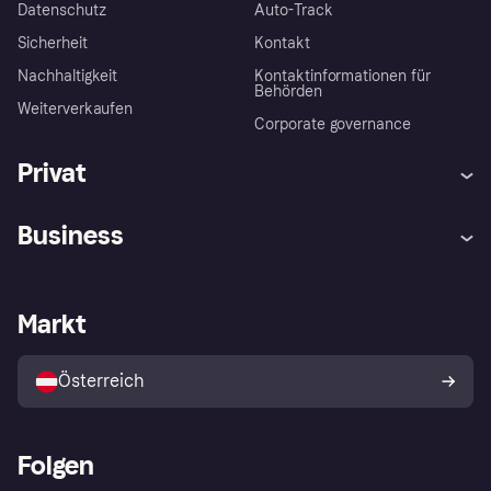
Datenschutz
Auto-Track
Sicherheit
Kontakt
Nachhaltigkeit
Kontaktinformationen für
Behörden
Weiterverkaufen
Corporate governance
Privat
Hilfe
Käuferschutzrichtlinien
Business
Einloggen
Beschwerden
Händlersupport
Entwicklerseite
Klarna App
Datenschutzeinstellungen
Händlerportal
Betriebsstatus
Markt
Shops entdecken
Dein Widerrufsrecht
Mit Klarna verkaufen
Plattformen und Partner
Österreich
Folgen