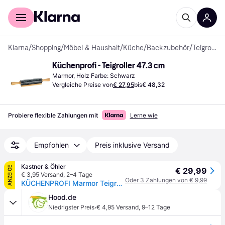
Für Shopper
Für Händler
Klarna
/
Shopping
/
Möbel & Haushalt
/
Küche
/
Backzubehör
/
Teigroller
Küchenprofi - Teigroller 47.3 cm
Marmor, Holz Farbe: Schwarz
Vergleiche Preise von
€ 27,95
bis
€ 48,32
Probiere flexible Zahlungen mit
Lerne wie
Empfohlen
Preis inklusive Versand
Kastner & Öhler
ANZEIGE
€ 29,99
€ 3,95 Versand
,
2–4 Tage
Oder 3 Zahlungen von € 9,99
KÜCHENPROFI Marmor Teigrolle mit Holzgriff 47cm schwarz - EG
Hood.de
·
Niedrigster Preis
€ 4,95 Versand
,
9–12 Tage