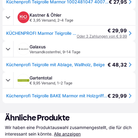
€ 27,95
Küchenprofi Teigrolle Marmor 1002481047 4007371057776
Kastner & Öhler
€ 3,95 Versand
,
2–4 Tage
€ 29,99
KÜCHENPROFI Marmor Teigrolle mit Holzgriff 47cm schwarz - EG
Oder 3 Zahlungen von € 9,99
Galaxus
Versandkostenfrei
,
9–14 Tage
€ 48,32
Küchenprofi Teigrolle mit Ablage, Wallholz, Beige
Gartentotal
€ 9,95 Versand
,
1–2 Tage
€ 29,99
Küchenprofi Teigrolle BAKE Marmor mit Holzgriff Nudelholz
Ähnliche Produkte
Wir haben eine Produktauswahl zusammengestellt, die für dich 
interessant sein könnte.
Alle anzeigen