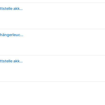
Ledlenser K6R safety LED Stablampe mit USB-Schnittstelle akkubetrieben 400 lm 32 g - Silber
Ledlenser LED Taschenlampe K6R grau Schlüsselanhängerleuchte, Alarmsignal - Weiß
Ledlenser K6R safety LED Stablampe mit USB-Schnittstelle akkubetrieben 400 lm 32 g