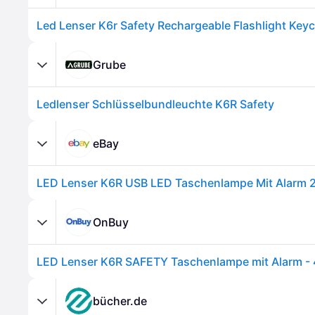
Grube
Ledlenser Schlüsselbundleuchte K6R Safety
eBay
OnBuy
bücher.de