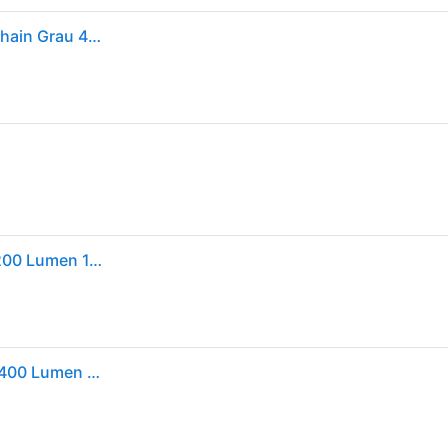
Led Lenser K6r Safety Rechargeable Flashlight Keychain Grau 400 Lumens
LED Lenser K6R USB LED Taschenlampe Mit Alarm 200 Lumen 1,5 Std
LED Lenser K6R SAFETY Taschenlampe mit Alarm - 400 Lumen - USB-Aufladung - Taschenlampe