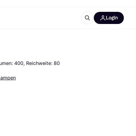
Login
Weitere Informationen
sstattung
M
Was ist Klarna?
umen: 400, Reichweite: 80 
lampen
tegorien