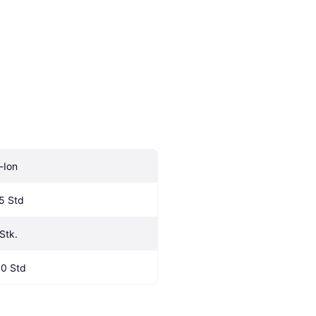
i-Ion
.5 Std
 Stk.
.0 Std