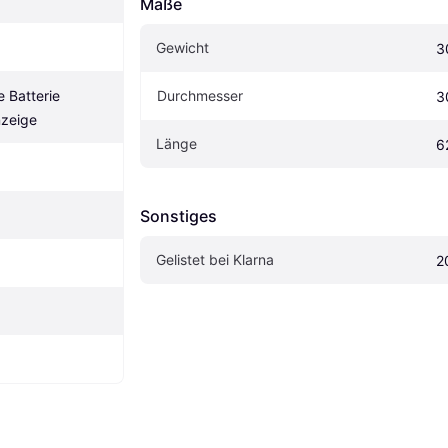
Maße
Gewicht
3
 Batterie 
Durchmesser
3
nzeige
Länge
6
Sonstiges
Gelistet bei Klarna
2