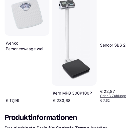
Wenko
Sencor SBS 2
Personenwaage weiß
130,0
€ 22,87
Kern MPB 300K100P
Oder 3 Zahlunge
€ 17,99
€ 233,68
€ 7,62
Produktinformationen
Der niedrigste Preis für 
Soehnle Tempo
 beträgt 