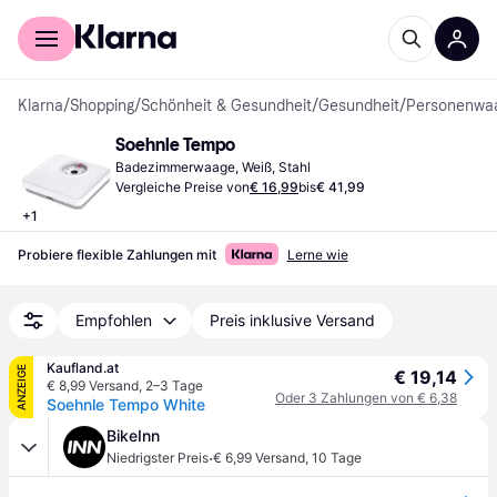
Für Shopper
Für Händler
Klarna
/
Shopping
/
Schönheit & Gesundheit
/
Gesundheit
/
Personenwa
Soehnle Tempo
Badezimmerwaage, Weiß, Stahl
Vergleiche Preise von
€ 16,99
bis
€ 41,99
+
1
Probiere flexible Zahlungen mit
Lerne wie
Empfohlen
Preis inklusive Versand
Kaufland.at
ANZEIGE
€ 19,14
€ 8,99 Versand
,
2–3 Tage
Oder 3 Zahlungen von € 6,38
Soehnle Tempo White
BikeInn
·
Niedrigster Preis
€ 6,99 Versand
,
10 Tage