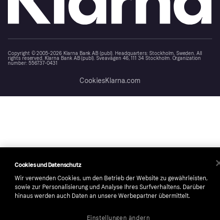
Copyright © 2005-2026 Klarna Bank AB (publ). Headquarters: Stockholm, Sweden. All
rights reserved. Klarna Bank AB (publ). Sveavägen 46, 111 34 Stockholm. Organization
number: 556737-0431
Cookies
Klarna.com
Cookies und Datenschutz
Wir verwenden Cookies, um den Betrieb der Website zu gewährleisten,
sowie zur Personalisierung und Analyse Ihres Surfverhaltens. Darüber
hinaus werden auch Daten an unsere Werbepartner übermittelt.
Einstellungen ändern