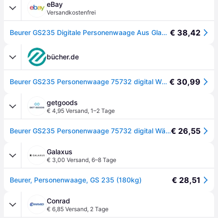
eBay
Versandkostenfrei
€ 38,42
Beurer GS235 Digitale Personenwaage Aus Glas Maximale Tragkraft 180 Kg
bücher.de
€ 30,99
Beurer GS235 Personenwaage 75732 digital Wägebereich (max.)=150kg Schwarz
getgoods
€ 4,95 Versand
,
1–2 Tage
€ 26,55
Beurer GS235 Personenwaage 75732 digital Wägebereich (max.)=150 kg Schwarz
Galaxus
€ 3,00 Versand
,
6–8 Tage
€ 28,51
Beurer, Personenwaage, GS 235 (180kg)
Conrad
€ 6,85 Versand
,
2 Tage