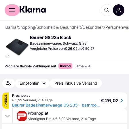
Für Shopper
Für Händler
Klarna
/
Shopping
/
Schönheit & Gesundheit
/
Gesundheit
/
Personenwa
Beurer GS 235 Black
Badezimmerwaage, Schwarz, Glas
Vergleiche Preise von
€ 26,02
bis
€ 50,27
+
1
Probiere flexible Zahlungen mit
Lerne wie
Empfohlen
Preis inklusive Versand
Proshop.at
ANZEIGE
€ 26,02
€ 5,99 Versand
,
2–4 Tage
Beurer Badezimmerwaage GS 235 - bathroom scales
Proshop.at
·
Niedrigster Preis
€ 5,99 Versand
,
2–4 Tage