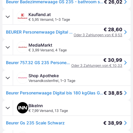
€ 26,02
Beurer Badezimmerwaage GS 235 - bathroom scales
Kaufland.at
€ 5,95 Versand
,
1–3 Tage
€ 28,60
BEURER Personenwaage Digital bis 180 kgGlas GS235
Oder 3 Zahlungen von € 9,53
MediaMarkt
€ 3,99 Versand
,
4 Tage
€ 30,99
Beurer 757.32 GS 235 Personenwaage, Maximale Tragkraft: 180 kg - Schwarz
Oder 3 Zahlungen von € 10,33
Shop Apotheke
Versandkostenfrei
,
1–3 Tage
€ 38,85
Beurer Personenwaage Digital bis 180 kgGlas Gs235 1 St weiss
BikeInn
€ 7,99 Versand
,
13 Tage
€ 38,99
Beurer Gs 235 Scale Schwarz