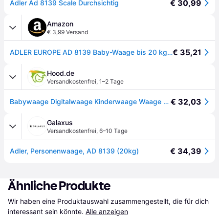
€ 30,99
Adler Ad 8139 Scale Durchsichtig
Amazon
€ 3,99 Versand
€ 35,21
ADLER EUROPE AD 8139 Baby-Waage bis 20 kg, LCD-Display mit Hintergrundbeleuchtung, Haltefunktion, Tara-Funktion, automatische Abschaltung, Präzision 0,01 kg, Baby-Plattform 56x26 cm, Weiß
Hood.de
Versandkostenfrei
,
1–2 Tage
€ 32,03
Babywaage Digitalwaage Kinderwaage Waage Adler For bis 20kg weiß Baby Gewicht
Galaxus
Versandkostenfrei
,
6–10 Tage
€ 34,39
Adler, Personenwaage, AD 8139 (20kg)
Ähnliche Produkte
Wir haben eine Produktauswahl zusammengestellt, die für dich 
interessant sein könnte.
Alle anzeigen