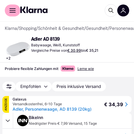
Für Shopper
Für Händler
Klarna
/
Shopping
/
Schönheit & Gesundheit
/
Gesundheit
/
Personenwa
Adler AD 8139
Babywaage, Weiß, Kunststoff
Vergleiche Preise von
€ 30,99
bis
€ 35,21
+
2
Probiere flexible Zahlungen mit
Lerne wie
Empfohlen
Preis inklusive Versand
Galaxus
ANZEIGE
€ 34,39
Versandkostenfrei
,
6–10 Tage
Adler, Personenwaage, AD 8139 (20kg)
BikeInn
·
Niedrigster Preis
€ 7,99 Versand
,
15 Tage