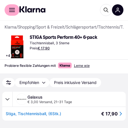
Für Shopper
Für Händler
Klarna
/
Shopping
/
Sport & Freizeit
/
Schlägersportart
/
Tischtennis
/
Tischtennisbälle
STIGA Sports Perform 40+ 6-pack
Tischtennisball, 3 Sterne
Preis
€ 17,90
+
4
Probiere flexible Zahlungen mit
Lerne wie
Empfohlen
Preis inklusive Versand
Galaxus
€ 3,00 Versand
,
21–31 Tage
€ 17,90
Stiga, Tischtennisball, (6Stk.)