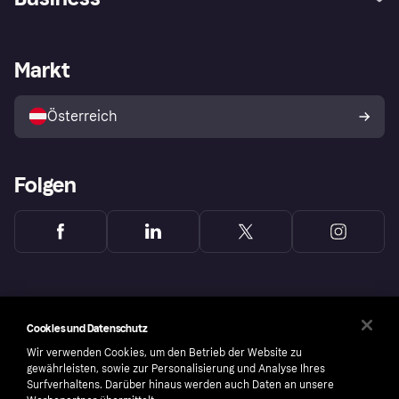
Einloggen
Beschwerden
Händlersupport
Entwicklerseite
Klarna App
Datenschutzeinstellungen
Händlerportal
Betriebsstatus
Markt
Shops entdecken
Dein Widerrufsrecht
Mit Klarna verkaufen
Plattformen und Partner
Österreich
Folgen
Cookies und Datenschutz
Wir verwenden Cookies, um den Betrieb der Website zu
gewährleisten, sowie zur Personalisierung und Analyse Ihres
Surfverhaltens. Darüber hinaus werden auch Daten an unsere