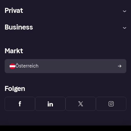
Privat
Hilfe
Käuferschutzrichtlinien
Business
Einloggen
Beschwerden
Händlersupport
Entwicklerseite
Klarna App
Datenschutzeinstellungen
Händlerportal
Betriebsstatus
Markt
Shops entdecken
Dein Widerrufsrecht
Mit Klarna verkaufen
Plattformen und Partner
Österreich
Folgen