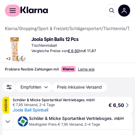
Für Shopper
Für Händler
Klarna
/
Shopping
/
Sport & Freizeit
/
Schlägersportart
/
Tischtennis
/
Tischtennisbälle
Joola Spin Balls 12 Pcs
Tischtennisball
Vergleiche Preise von
€ 6,50
bis
€ 11,67
+
2
Probiere flexible Zahlungen mit
Lerne wie
Empfohlen
Preis inklusive Versand
Schöler & Micke Sportartikel Vertriebsges. mbH
ANZEIGE
€ 6,50
€ 7,95 Versand
,
2–4 Tage
Joola Ball Spinball
Schöler & Micke Sportartikel Vertriebsges. mbH
·
Niedrigster Preis
€ 7,95 Versand
,
2–4 Tage