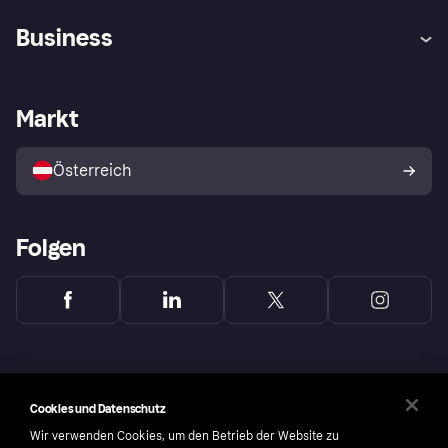
Hilfe
Käuferschutzrichtlinien
Business
Einloggen
Beschwerden
Händlersupport
Entwicklerseite
Klarna App
Datenschutzeinstellungen
Händlerportal
Betriebsstatus
Markt
Shops entdecken
Dein Widerrufsrecht
Mit Klarna verkaufen
Plattformen und Partner
Österreich
Folgen
Cookies und Datenschutz
Wir verwenden Cookies, um den Betrieb der Website zu