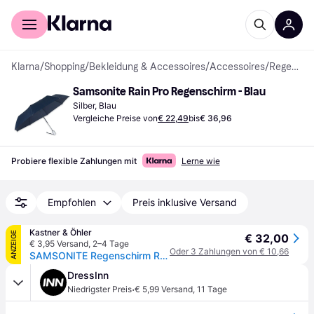
Für Shopper
Für Händler
Klarna
/
Shopping
/
Bekleidung & Accessoires
/
Accessoires
/
Regenschirme
Samsonite Rain Pro Regenschirm - Blau
Silber, Blau
Vergleiche Preise von
€ 22,49
bis
€ 36,96
Probiere flexible Zahlungen mit
Lerne wie
Empfohlen
Preis inklusive Versand
Kastner & Öhler
ANZEIGE
€ 32,00
€ 3,95 Versand
,
2–4 Tage
Oder 3 Zahlungen von € 10,66
SAMSONITE Regenschirm RAIN PRO AUTO blue blau - EG
DressInn
·
Niedrigster Preis
€ 5,99 Versand
,
11 Tage