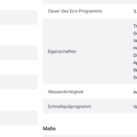
Dauer des Eco-Programms
3
T
G
V
H
Eigenschaften
D
A
W
S
Wasserdichtigkeit
A
Schnellspülprogramm
V
Maße