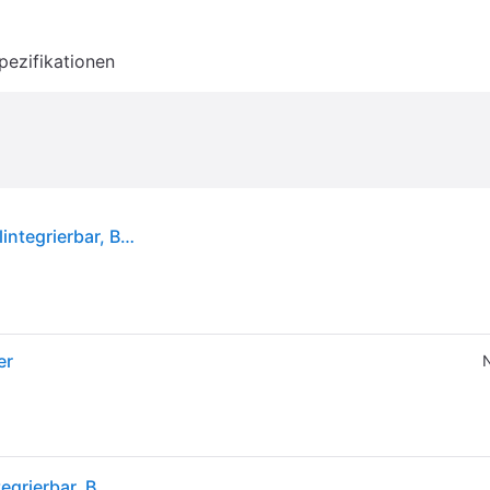
pezifikationen
Siemens SN65ZX07CE iQ500 Geschirrspüler (vollintegrierbar, Besteckschublade, 598 mm breit, 40 dB(A), B, Verzinkt) - Silber
er
N
Siemens SN65ZX07CE iQ500 Geschirrspüler (vollintegrierbar, Besteckschublade, 598 mm breit, 40 dB(A), B, Verzinkt) - Silber