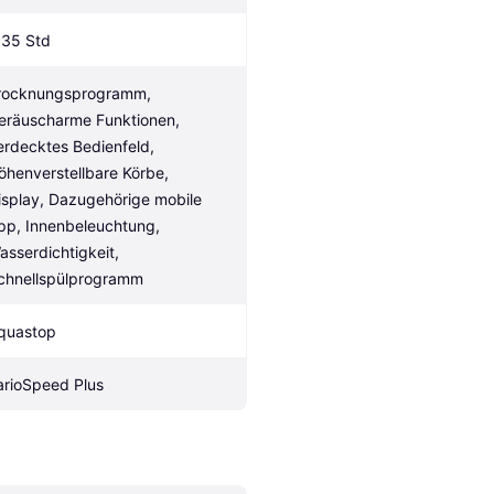
.35 Std
rocknungsprogramm, 
eräuscharme Funktionen, 
erdecktes Bedienfeld, 
öhenverstellbare Körbe, 
isplay, Dazugehörige mobile 
pp, Innenbeleuchtung, 
asserdichtigkeit, 
chnellspülprogramm
quastop
arioSpeed Plus