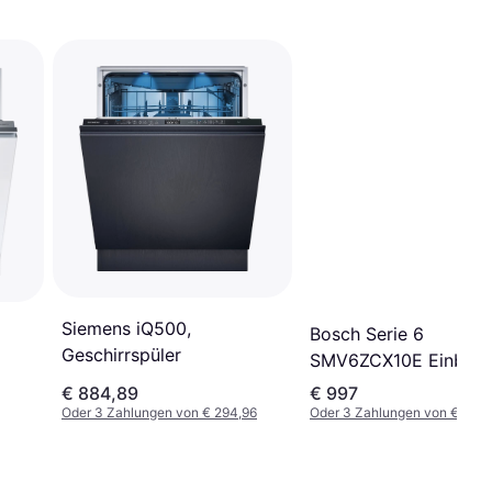
Siemens iQ500,
Bosch Serie 6
Geschirrspüler
SMV6ZCX10E Einbau-
Geschirrspüler mit 14
€ 884,89
€ 997
Abdeckungen
Oder 3 Zahlungen von € 294,96
Oder 3 Zahlungen von € 332