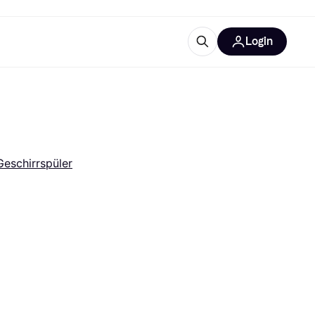
Login
Weitere Informationen
sstattung
M
Was ist Klarna?
Geschirrspüler
tegorien