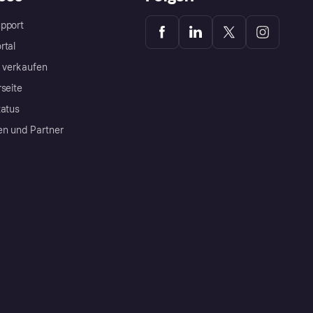
pport
rtal
a verkaufen
rseite
tatus
en und Partner