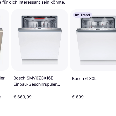
für dich interessant sein könnte.
Im Trend
ler
Bosch SMV6ZCX16E
Bosch 6 XXL
Einbau-Geschirrspüler
vollintegriert
€ 669,99
€ 699
6