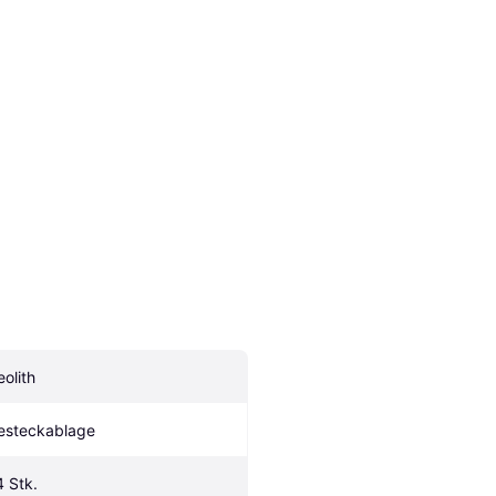
eolith
esteckablage
4 Stk.