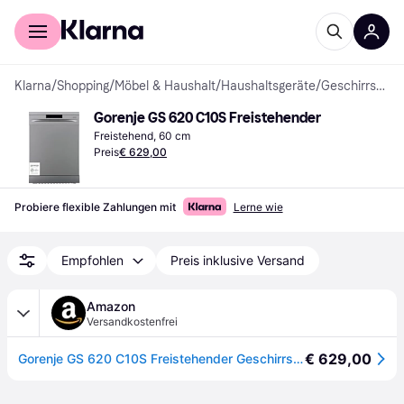
Für Shopper
Für Händler
Klarna
/
Shopping
/
Möbel & Haushalt
/
Haushaltsgeräte
/
Geschirrspüler
Gorenje GS 620 C10S Freistehender
Freistehend, 60 cm
Preis
€ 629,00
Probiere flexible Zahlungen mit
Lerne wie
Empfohlen
Preis inklusive Versand
Amazon
Versandkostenfrei
€ 629,00
Gorenje GS 620 C10S Freistehender Geschirrspüler/ 60cm / 14 Maßgedecke / 3 Körbe / 5 Programme/Inverter PowerDrive Motor/SpeedWash/TotalDry/vollständiger Überlaufschutz/Grau Metallic