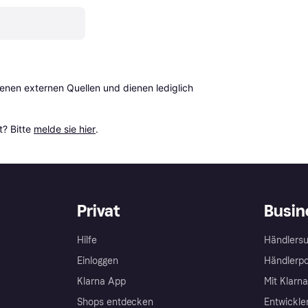
en externen Quellen und dienen lediglich 
? Bitte 
melde sie hier
.
Privat
Busin
Hilfe
Händlersu
Einloggen
Händlerpo
Klarna App
Mit Klarn
Shops entdecken
Entwickle