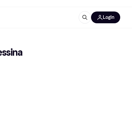
Login
Weitere Informationen
sstattung
M
Was ist Klarna?
ssina 
tegorien