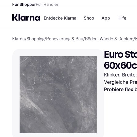
Für Shopper
Für Händler
Entdecke Klarna
Shop
App
Hilfe
Klarna
/
Shopping
/
Renovierung & Bau
/
Böden, Wände & Decken
/
Zahlungsmethoden
Shops
Zahlungsmethoden
MediaM
Euro St
Sofort bezahlen
H&M
Bezahle in 3
Temu
60x60
Teilzahlungen
Kauflan
Bezahle in bis zu 30
Samsu
Klinker, Breit
Tagen
Vergleiche Pr
Ratenzahlung
Probiere flexi
Alle Shops