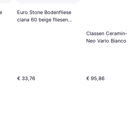
e
Euro Stone Bodenfliese
ciana 60 beige fliesen
feinsteinzeug fliese siehe
Classen Ceramin-Flie
Beschreibung 60x60cm
Neo Vario Bianco
€ 33,76
€ 95,86