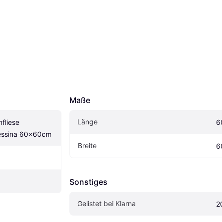
Maße
Länge
liese 
6
essina 60x60cm
Breite
6
Sonstiges
Gelistet bei Klarna
2