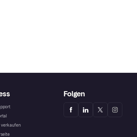
ess
Folgen
pport
rtal
a verkaufen
rseite