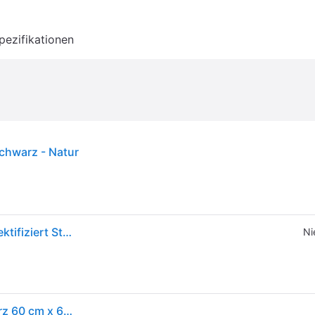
pezifikationen
chwarz - Natur
Wellker Fliesen Oaxaca Schwarz glasiert glänzend rektifiziert Stärke 9 mm, 60x60 cm, 1 Pack - schwarz
Ni
Bodenfliese Feinsteinzeug Messina schwarz Schwarz 60 cm x 60 cm