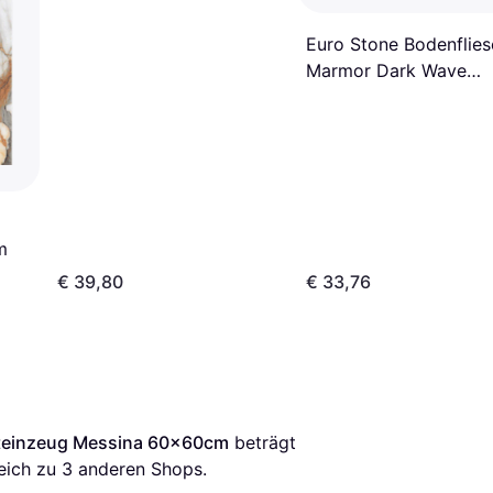
Euro Stone Bodenflies
Marmor Dark Wave
Feinsteinzeug Glasiert
Poliert 60x60cm
m
€ 39,80
€ 33,76
steinzeug Messina 60x60cm
 beträgt 
eich zu 
3
 anderen Shops.