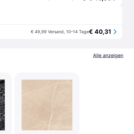
€ 40,31
€ 49,99 Versand
,
10–14 Tage
Alle anzeigen