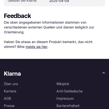
Gelistet bei Klarna
2025-04-09
Feedback
Die oben angegebenen Informationen stammen von 
verschiedenen externen Quellen und dienen lediglich zur 
Orientierung.

Haben Sie etwas an diesem Produkt bemerkt, das nicht 
stimmt? Bitte 
melde sie hier
.
Klarna
Über uns
Wikipink
Karriere
Anti-Geldwäsche
AGB
Impressum
Presse
Barrierefreiheit