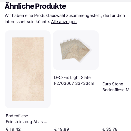
Ähnliche Produkte
Wir haben eine Produktauswahl zusammengestellt, die für dich 
interessant sein könnte.
Alle anzeigen
D-C-Fix Light Slate
F2703007 33x33cm
Euro Stone
Bodenfliese Mar
Feinsteinzeug 
Soft Lappato G
60x60cm
Bodenfliese
Feinsteinzeug Atlas 30
weiß-beige
€ 19,42
€ 19,89
€ 35,78