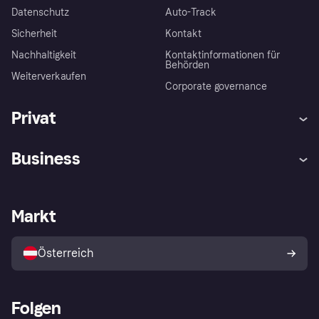
Datenschutz
Auto-Track
Sicherheit
Kontakt
Nachhaltigkeit
Kontaktinformationen für
Behörden
Weiterverkaufen
Corporate governance
Privat
Hilfe
Käuferschutzrichtlinien
Business
Einloggen
Beschwerden
Händlersupport
Entwicklerseite
Klarna App
Datenschutzeinstellungen
Händlerportal
Betriebsstatus
Markt
Shops entdecken
Dein Widerrufsrecht
Mit Klarna verkaufen
Plattformen und Partner
Österreich
Folgen