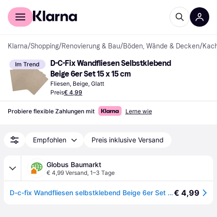
Für Shopper
Für Händler
Klarna
/
Shopping
/
Renovierung & Bau
/
Böden, Wände & Decken
/
Kach
D-C-Fix Wandfliesen Selbstklebend 
Im Trend
Beige 6er Set 15 x 15 cm
Fliesen, Beige, Glatt
Preis
€ 4,99
Probiere flexible Zahlungen mit
Lerne wie
Empfohlen
Preis inklusive Versand
Globus Baumarkt
€ 4,99 Versand
,
1–3 Tage
€ 4,99
D-c-fix Wandfliesen selbstklebend Beige 6er Set 15 x 15 cm