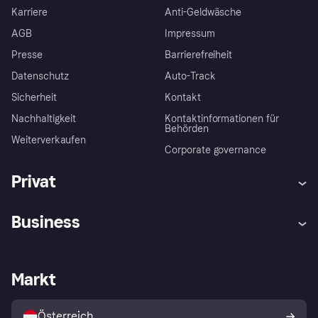
Karriere
Anti-Geldwäsche
AGB
Impressum
Presse
Barrierefreiheit
Datenschutz
Auto-Track
Sicherheit
Kontakt
Nachhaltigkeit
Kontaktinformationen für
Behörden
Weiterverkaufen
Corporate governance
Privat
Hilfe
Käuferschutzrichtlinien
Business
Einloggen
Beschwerden
Händlersupport
Entwicklerseite
Klarna App
Datenschutzeinstellungen
Händlerportal
Betriebsstatus
Markt
Shops entdecken
Dein Widerrufsrecht
Mit Klarna verkaufen
Plattformen und Partner
Österreich