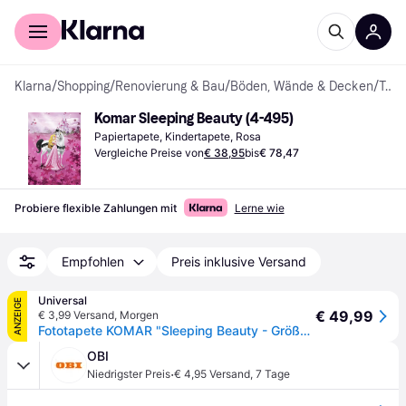
Für Shopper
Für Händler
Klarna
/
Shopping
/
Renovierung & Bau
/
Böden, Wände & Decken
/
Tapeten
Komar Sleeping Beauty (4-495)
Papiertapete, Kindertapete, Rosa
Vergleiche Preise von
€ 38,95
bis
€ 78,47
Probiere flexible Zahlungen mit
Lerne wie
Empfohlen
Preis inklusive Versand
Universal
ANZEIGE
€ 49,99
€ 3,99 Versand
,
Morgen
Fototapete KOMAR "Sleeping Beauty - Größe 184 x 254 cm", pink, B:184m L:254m, Papier, Tapeten, Fototapete, Kinderzimmer
OBI
·
Niedrigster Preis
€ 4,95 Versand
,
7 Tage