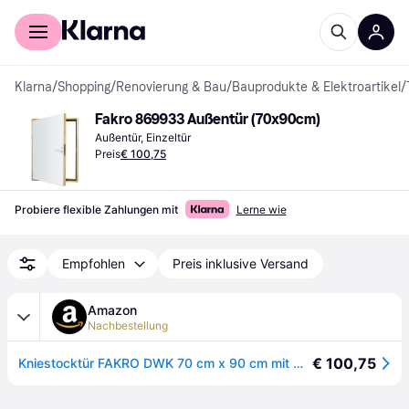
Für Shopper
Für Händler
Klarna
/
Shopping
/
Renovierung & Bau
/
Bauprodukte & Elektroartikel
/
Fakro 869933 Außentür (70x90cm)
Außentür, Einzeltür
Preis
€ 100,75
Probiere flexible Zahlungen mit
Lerne wie
Empfohlen
Preis inklusive Versand
Amazon
Nachbestellung
€ 100,75
Kniestocktür FAKRO DWK 70 cm x 90 cm mit Wärmedämmung U=1,1 W/m²K