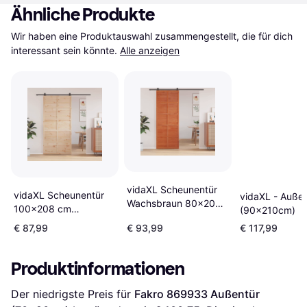
Ähnliche Produkte
Wir haben eine Produktauswahl zusammengestellt, die für dich 
interessant sein könnte.
Alle anzeigen
vidaXL Scheunentür
vidaXL Scheunentür
vidaXL - Außen
Wachsbraun 80x208
100x208 cm
(90x210cm)
cm Massivholz
Massivholz Kiefer
€ 87,99
€ 93,99
€ 117,99
Außentür S 0502-
Braun Außentür
Y50R (80x190cm)
(100.1x190cm)
Produktinformationen
Der niedrigste Preis für 
Fakro 869933 Außentür 