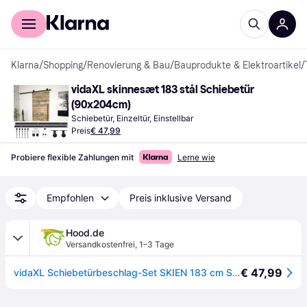
Für Shopper
Für Händler
Klarna
/
Shopping
/
Renovierung & Bau
/
Bauprodukte & Elektroartikel
/
vidaXL skinnesæt 183 stål Schiebetür 
(90x204cm)
Schiebetür, Einzeltür, Einstellbar
Preis
€ 47,99
Probiere flexible Zahlungen mit
Lerne wie
Empfohlen
Preis inklusive Versand
Hood.de
Versandkostenfrei
,
1–3 Tage
€ 47,99
vidaXL Schiebetürbeschlag-Set SKIEN 183 cm Stahl Schwarz