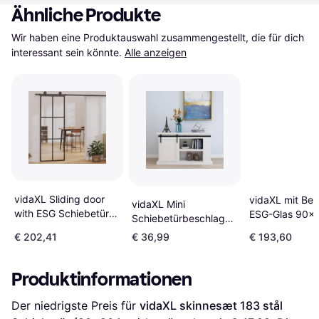
Ähnliche Produkte
Wir haben eine Produktauswahl zusammengestellt, die für dich 
interessant sein könnte.
Alle anzeigen
vidaXL Sliding door
vidaXL mit Bes
vidaXL Mini
with ESG Schiebetür
ESG-Glas 90x
Schiebetürbeschlag
Klarglas (x210cm)
Schiebetür (90
Set 122 cm
€ 202,41
€ 36,99
€ 193,60
Carbonstahl
Schiebetür (x)
Produktinformationen
Der niedrigste Preis für 
vidaXL skinnesæt 183 stål 