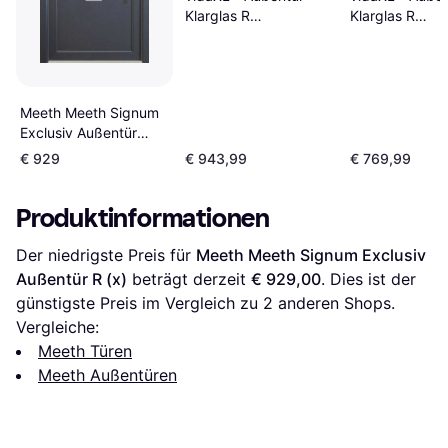
Klarglas R
Klarglas R
(88x200cm)
(88x200cm)
Meeth Meeth Signum
Exclusiv Außentür
Klarglas R (x200cm)
€ 929
€ 943,99
€ 769,99
Produktinformationen
Der niedrigste Preis für 
Meeth Meeth Signum Exclusiv 
Außentür R (x)
 beträgt derzeit 
€ 929,00
. Dies ist der 
günstigste Preis im Vergleich zu 
2
 anderen Shops.
Vergleiche:
Meeth Türen
Meeth Außentüren