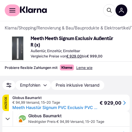
Für Shopper
Für Händler
Klarna
/
Shopping
/
Renovierung & Bau
/
Bauprodukte & Elektroartikel
/
Meeth Meeth Signum Exclusiv Außentür 
R (x)
Außentür, Einzeltür, Einstellbar
Vergleiche Preise von
€ 929,00
bis
€ 999,00
Probiere flexible Zahlungen mit
Lerne wie
Empfohlen
Preis inklusive Versand
Globus Baumarkt
ANZEIGE
€ 929,00
€ 94,99 Versand
,
15–20 Tage
Meeth Haustür Signum PVC Exclusiv PVC Modell 38 98 x 208 cm, DIN rechts, Titan - Aluminium
Globus Baumarkt
·
Niedrigster Preis
€ 94,99 Versand
,
15–20 Tage