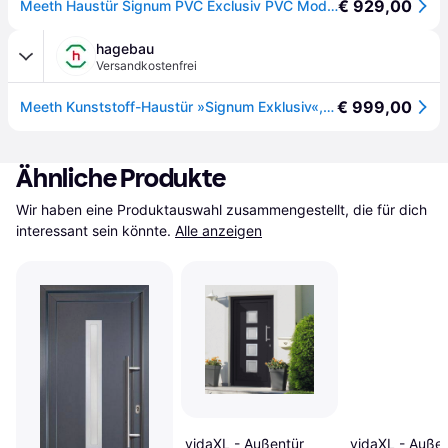
€ 929,00
Meeth Haustür Signum PVC Exclusiv PVC Modell 38 98 x 208 cm, DIN rechts, Titan - Aluminium
hagebau
Versandkostenfrei
€ 999,00
Meeth Kunststoff-Haustür »Signum Exklusiv«, satiniertes Glas, titan, nach Innen öffnend, ohne Türgriff - grau
Ähnliche Produkte
Wir haben eine Produktauswahl zusammengestellt, die für dich 
interessant sein könnte.
Alle anzeigen
vidaXL - Außentür
vidaXL - Außen