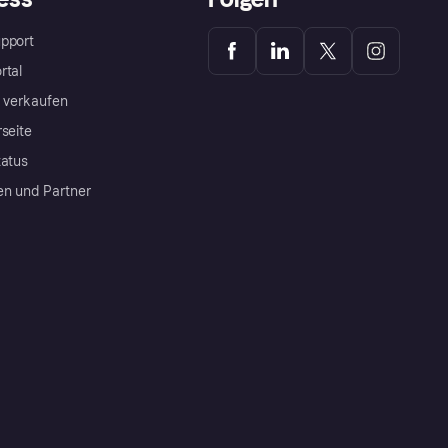
pport
rtal
a verkaufen
rseite
tatus
en und Partner