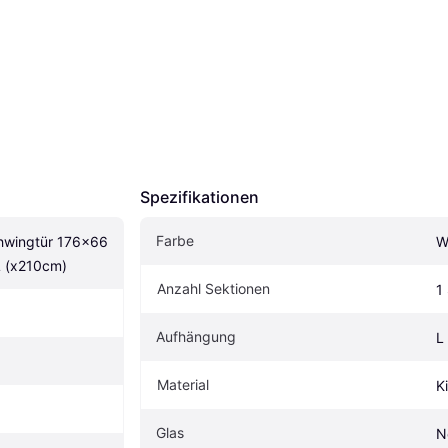
Spezifikationen
Farbe
hwingtür 176x66 
W
L (x210cm)
Anzahl Sektionen
1
Aufhängung
L
Material
K
Glas
N