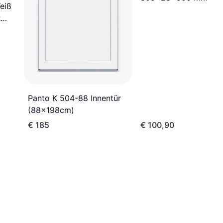
eiß
Flügeltür mit Scharni
R
Innentür (x)
Panto K 504-88 Innentür
(88x198cm)
€ 185
€ 100,90