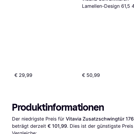
Innentür (80x198.1cm)
Lamellen-Design 61,5 
cm 2 Stk Innentür (x)
€ 29,99
€ 50,99
Produktinformationen
Der niedrigste Preis für 
Vitavia Zusatzschwingtür 17
beträgt derzeit 
€ 101,99
. Dies ist der günstigste Prei
Vergleiche: