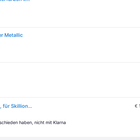
r Metallic
Globel Zusatzschwingtür 176x66 cm, silber metallic, für Skillion, Lean To, Dream
€ 
tschieden haben, nicht mit Klarna 