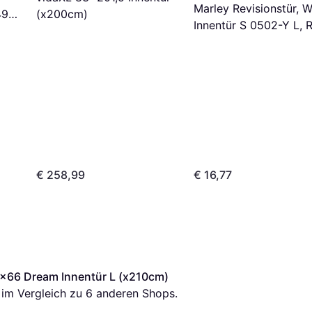
Marley Revisionstür, W
49,4
(x200cm)
Innentür S 0502-Y L, 
(30x210cm)
€ 258,99
€ 16,77
6x66 Dream Innentür L (x210cm)
s im Vergleich zu 
6
 anderen Shops.