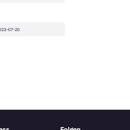
023-07-20
ess
Folgen