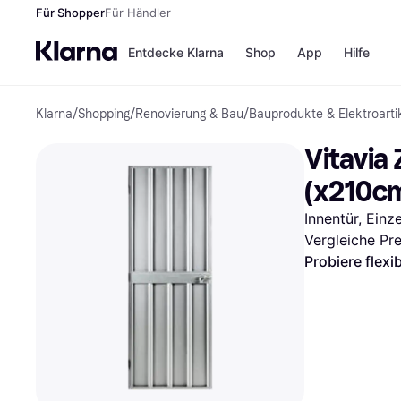
Für Shopper
Für Händler
Entdecke Klarna
Shop
App
Hilfe
Klarna
/
Shopping
/
Renovierung & Bau
/
Bauprodukte & Elektroarti
Zahlungsmethoden
Shops
Zahlungsmethoden
MediaM
Vitavia
Sofort bezahlen
H&M
Bezahle in 3
Temu
(x210c
Teilzahlungen
Kauflan
Bezahle in bis zu 30
Samsu
Innentür, Einze
Tagen
Vergleiche Pr
Ratenzahlung
Probiere flexi
Alle Shops