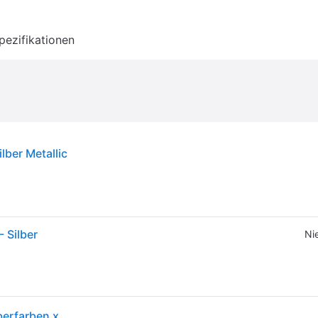
pezifikationen
lber Metallic
- Silber
Ni
XXXLutz SCHWINGTÜR-KIT FÜR GEWÄCHSHAU Silberfarben xxxlutz.at