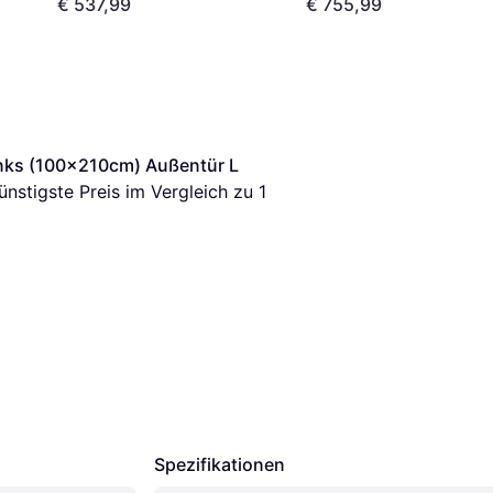
€ 537,99
€ 755,99
nks (100x210cm) Außentür L 
günstigste Preis im Vergleich zu 1 
Spezifikationen