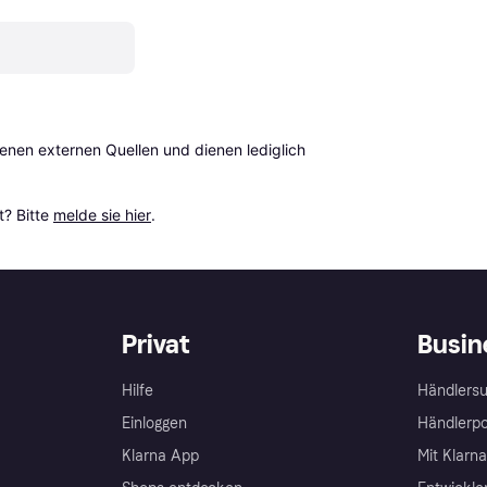
en externen Quellen und dienen lediglich 
? Bitte 
melde sie hier
.
Privat
Busin
Hilfe
Händlersu
Einloggen
Händlerpo
Klarna App
Mit Klarn