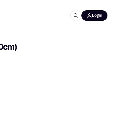
Login
Weitere Informationen
sstattung
M
Was ist Klarna?
0cm) 
tegorien