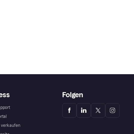
ess
Folgen
pport
rtal
a verkaufen