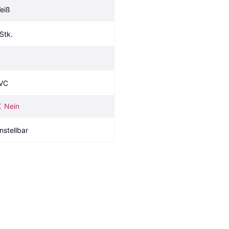
eiß
 Stk.
VC
Nein
instellbar