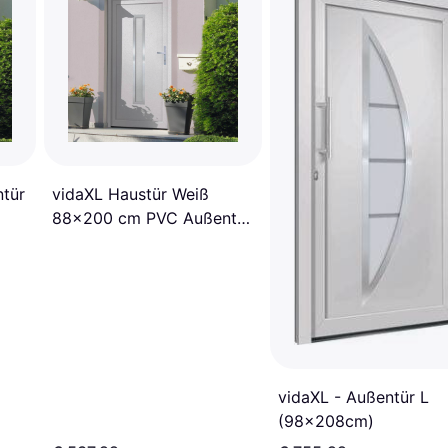
ntür
vidaXL Haustür Weiß
88x200 cm PVC Außentür
L (x200cm)
vidaXL - Außentür L
(98x208cm)