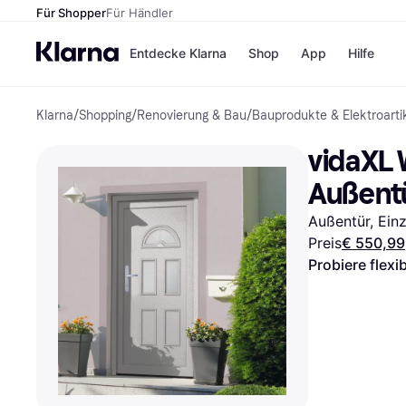
Für Shopper
Für Händler
Entdecke Klarna
Shop
App
Hilfe
Klarna
/
Shopping
/
Renovierung & Bau
/
Bauprodukte & Elektroarti
Zahlungsmethoden
Shops
Zahlungsmethoden
MediaM
vidaXL 
Sofort bezahlen
H&M
Bezahle in 3
Temu
Außentü
Teilzahlungen
Kauflan
Bezahle in bis zu 30
Samsu
Außentür, Einze
Tagen
Preis
€ 550,99
Ratenzahlung
Probiere flexi
Alle Shops