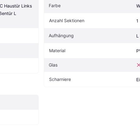
Farbe
 Haustür Links 
W
entür L 
Anzahl Sektionen
1
Aufhängung
L
Material
P
Glas
Scharniere
E