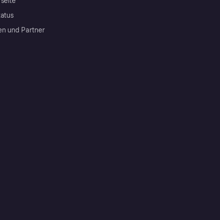
rseite
tatus
en und Partner