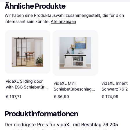
Ähnliche Produkte
Wir haben eine Produktauswahl zusammengestellt, die für dich 
interessant sein könnte.
Alle anzeigen
vidaXL Sliding door
vidaXL Mini
vidaXL Innentü
with ESG Schiebetür
Schiebetürbeschlag
Schwarz 76 20
Klarglas (x210cm)
Set 122 cm
Hartglas Alumi
€ 197,71
€ 36,99
€ 174,99
Carbonstahl
Schiebetür Kla
Schiebetür (x)
(x)
Produktinformationen
Der niedrigste Preis für 
vidaXL mit Beschlag 76 205 