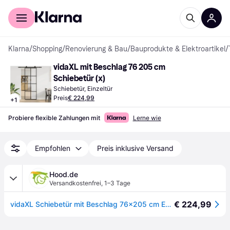
Für Shopper
Für Händler
Klarna
/
Shopping
/
Renovierung & Bau
/
Bauprodukte & Elektroartikel
/
vidaXL mit Beschlag 76 205 cm 
Schiebetür (x)
Schiebetür, Einzeltür
Preis
€ 224,99
+
1
Probiere flexible Zahlungen mit
Lerne wie
Empfohlen
Preis inklusive Versand
Hood.de
Versandkostenfrei
,
1–3 Tage
€ 224,99
vidaXL Schiebetür mit Beschlag 76x205 cm ESG-Glas & Aluminium