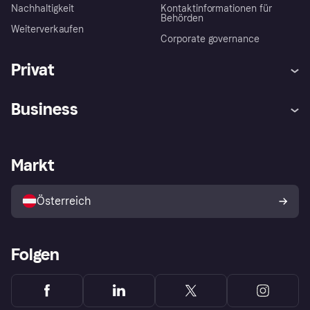
Nachhaltigkeit
Kontaktinformationen für
Behörden
Weiterverkaufen
Corporate governance
Privat
Hilfe
Käuferschutzrichtlinien
Business
Einloggen
Beschwerden
Händlersupport
Entwicklerseite
Klarna App
Datenschutzeinstellungen
Händlerportal
Betriebsstatus
Markt
Shops entdecken
Dein Widerrufsrecht
Mit Klarna verkaufen
Plattformen und Partner
Österreich
Folgen