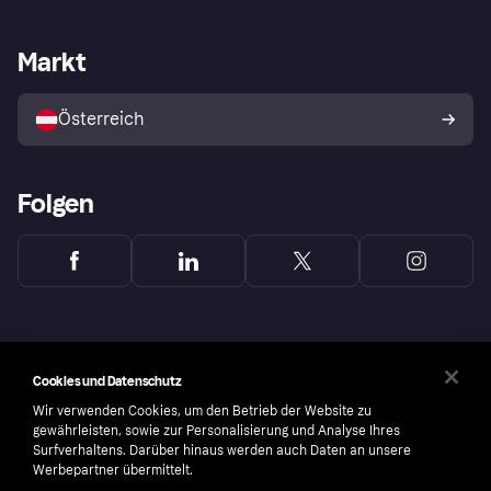
Händlersupport
Entwicklerseite
Klarna App
Datenschutzeinstellungen
Händlerportal
Betriebsstatus
Markt
Shops entdecken
Dein Widerrufsrecht
Mit Klarna verkaufen
Plattformen und Partner
Österreich
Folgen
Cookies und Datenschutz
Wir verwenden Cookies, um den Betrieb der Website zu
gewährleisten, sowie zur Personalisierung und Analyse Ihres
Surfverhaltens. Darüber hinaus werden auch Daten an unsere
Werbepartner übermittelt.