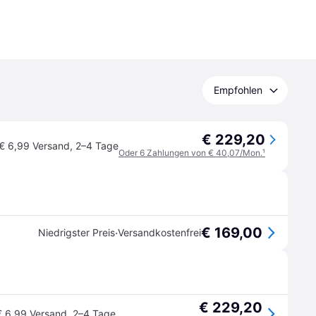
Empfohlen
€ 229,20
€ 6,99 Versand
,
2–4 Tage
Oder 6 Zahlungen von € 40,07/Mon.
¹
€ 169,00
·
Niedrigster Preis
Versandkostenfrei
€ 229,20
€ 6,99 Versand
,
2–4 Tage