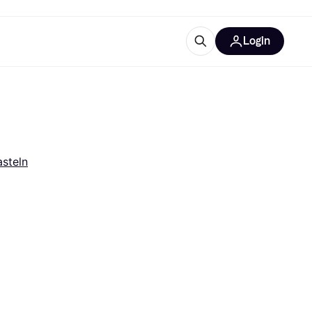
Login
Weitere Informationen
sstattung
M
Was ist Klarna?
asteln
tegorien