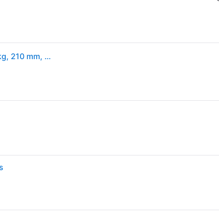
Cricut Mug Press Starter Package, Weiß, Weiß, 5,5 kg, 210 mm, 440 mm, 238 mm
s