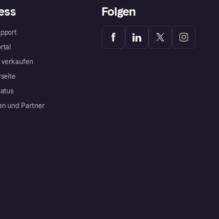
ess
Folgen
pport
rtal
a verkaufen
rseite
tatus
en und Partner