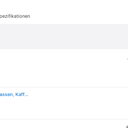
pezifikationen
Cricut Mug Press™ Tumbler Heat Press für Becher, Tassen, Kaffeetassen, Trinkflaschen und Taschen –Tassenpresse Personalisier – Transferpresse für personalisierte Sublimation