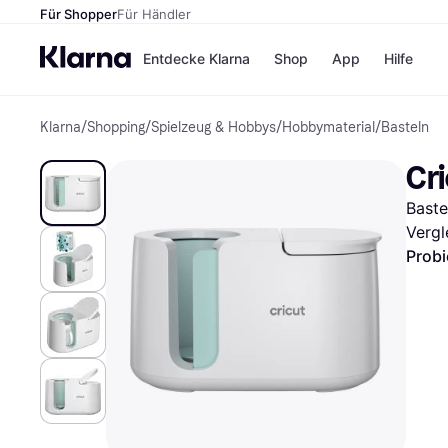
Für Shopper
Für Händler
Entdecke Klarna
Shop
App
Hilfe
Klarna
/
Shopping
/
Spielzeug & Hobbys
/
Hobbymaterial
/
Basteln
Zahlungsmethoden
Shops
Zahlungsmethoden
MediaM
Cr
Sofort bezahlen
H&M
Bezahle in 3
Temu
Baste
Teilzahlungen
Kauflan
Bezahle in bis zu 30
Samsu
Vergl
Tagen
Probi
Ratenzahlung
Alle Shops