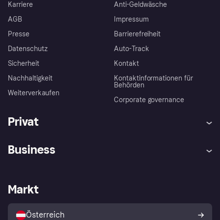
Karriere
Anti-Geldwäsche
AGB
Impressum
Presse
Barrierefreiheit
Datenschutz
Auto-Track
Sicherheit
Kontakt
Nachhaltigkeit
Kontaktinformationen für
Behörden
Weiterverkaufen
Corporate governance
Privat
Hilfe
Käuferschutzrichtlinien
Business
Einloggen
Beschwerden
Händlersupport
Entwicklerseite
Klarna App
Datenschutzeinstellungen
Händlerportal
Betriebsstatus
Markt
Shops entdecken
Dein Widerrufsrecht
Mit Klarna verkaufen
Plattformen und Partner
Österreich