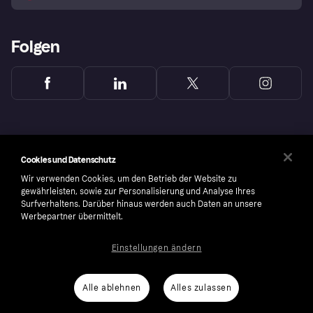
Folgen
Cookies und Datenschutz
Wir verwenden Cookies, um den Betrieb der Website zu
gewährleisten, sowie zur Personalisierung und Analyse Ihres
Surfverhaltens. Darüber hinaus werden auch Daten an unsere
Werbepartner übermittelt.
Einstellungen ändern
Copyright © 2005-2026 Klarna Bank AB (publ). Headquarters: Stockholm, Sweden. All
rights reserved. Klarna Bank AB (publ). Sveavägen 46, 111 34 Stockholm. Organization
number: 556737-0431
Alle ablehnen
Alles zulassen
Cookies
Klarna.com