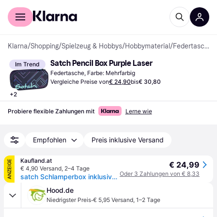
Für Shopper
Für Händler
Klarna
/
Shopping
/
Spielzeug & Hobbys
/
Hobbymaterial
/
Federtaschen
Satch Pencil Box Purple Laser
Im Trend
Federtasche, Farbe: Mehrfarbig
Vergleiche Preise von
€ 24,90
bis
€ 30,80
+
2
Probiere flexible Zahlungen mit
Lerne wie
Empfohlen
Preis inklusive Versand
Kaufland.at
ANZEIGE
€ 24,99
€ 4,90 Versand
,
2–4 Tage
Oder 3 Zahlungen von € 8,33
satch Schlamperbox inklusive Geodreieck Purple Laser
Hood.de
·
Niedrigster Preis
€ 5,95 Versand
,
1–2 Tage