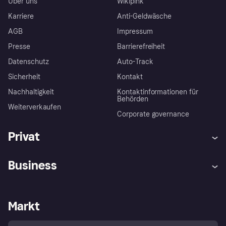
Über uns
Wikipink
Karriere
Anti-Geldwäsche
AGB
Impressum
Presse
Barrierefreiheit
Datenschutz
Auto-Track
Sicherheit
Kontakt
Nachhaltigkeit
Kontaktinformationen für
Behörden
Weiterverkaufen
Corporate governance
Privat
Hilfe
Käuferschutzrichtlinien
Business
Einloggen
Beschwerden
Händlersupport
Entwicklerseite
Klarna App
Datenschutzeinstellungen
Händlerportal
Betriebsstatus
Markt
Shops entdecken
Dein Widerrufsrecht
Mit Klarna verkaufen
Plattformen und Partner