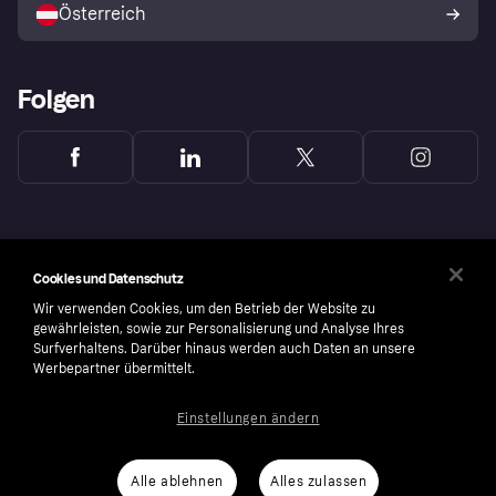
Österreich
Folgen
Cookies und Datenschutz
Wir verwenden Cookies, um den Betrieb der Website zu
gewährleisten, sowie zur Personalisierung und Analyse Ihres
Surfverhaltens. Darüber hinaus werden auch Daten an unsere
Werbepartner übermittelt.
Einstellungen ändern
Copyright © 2005-2026 Klarna Bank AB (publ). Headquarters: Stockholm, Sweden. All
rights reserved. Klarna Bank AB (publ). Sveavägen 46, 111 34 Stockholm. Organization
number: 556737-0431
Alle ablehnen
Alles zulassen