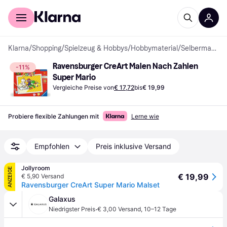
Für Shopper
Für Händler
Klarna
/
Shopping
/
Spielzeug & Hobbys
/
Hobbymaterial
/
Selbermachen (DIY)
Ravensburger CreArt Malen Nach Zahlen 
-11%
Super Mario
Vergleiche Preise von
€ 17,72
bis
€ 19,99
Probiere flexible Zahlungen mit
Lerne wie
Empfohlen
Preis inklusive Versand
Jollyroom
ANZEIGE
€ 19,99
€ 5,90 Versand
Ravensburger CreArt Super Mario Malset
Galaxus
·
Niedrigster Preis
€ 3,00 Versand
,
10–12 Tage