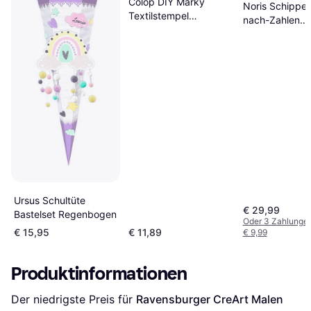
Colop DIY Marky
Noris Schipper
Textilstempel
nach-Zahlen
Personalisierbarer
Meisterklasse
Stempel grün
Premium Ein G
dem Bauernga
Ursus Schultüte
€ 29,99
Bastelset Regenbogen
Oder 3 Zahlunge
€ 15,95
€ 11,89
€ 9,99
Produktinformationen
Der niedrigste Preis für 
Ravensburger CreArt Malen 