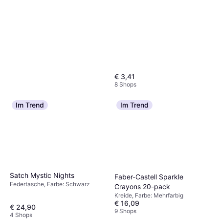
€ 3,41
8 Shops
Im Trend
Im Trend
Faber-Castell Graphite
Aquarelle Bleistifte HB 5x
Satch Mystic Nights
Bleistift, Dicke: 3.3 mm, Farbe:
Faber-Castell Sparkle
€ 8,29
Schwarz
Federtasche, Farbe: Schwarz
Crayons 20-pack
6 Shops
Kreide, Farbe: Mehrfarbig
€ 16,09
€ 24,90
9 Shops
4 Shops