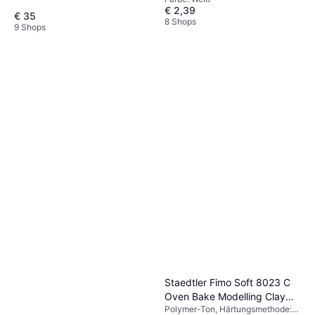
€ 2,39
€ 35
8 Shops
9 Shops
Staedtler Fimo Soft 8023 C
Oven Bake Modelling Clay
Polymer-Ton, Härtungsmethode:
12-pack