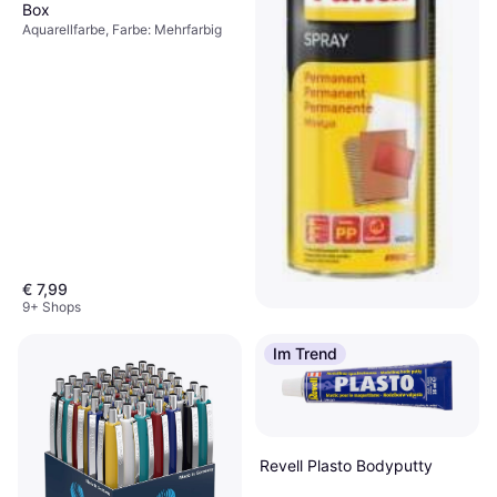
Box
Aquarellfarbe, Farbe: Mehrfarbig
€ 7,99
9+ Shops
Pattex Sprühkleber 200,0 ml
Im Trend
Alleskleber, Farbe: Schwarz
€ 8,06
8 Shops
Revell Plasto Bodyputty