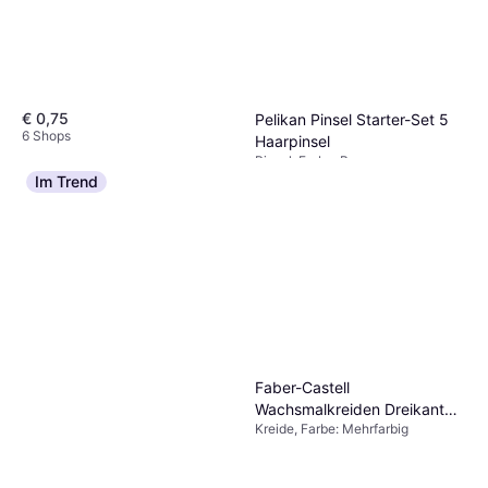
€ 0,75
Pelikan Pinsel Starter-Set 5
6 Shops
Haarpinsel
Pinsel, Farbe: Braun
€ 5,49
Im Trend
8 Shops
Faber-Castell
Wachsmalkreiden Dreikant
Kreide, Farbe: Mehrfarbig
mit Papierbanderole 12
Farben s