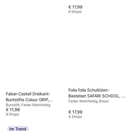
€ 17,99
8 Shops
Folia folia Schultüten-
Faber-Castell Jumbo Grip
Faber-Castell Dreikant-
Bastelset SAFARI SCHOOL, 3
Neon Colour Pencil 5pcs
Buntstifte Colour GRIP,
Farbe: Mehrfarbig, Braun
Motive
Buntstift, Farbe: Mehrfarbig
Buntstift, Farbe: Mehrfarbig
Promoetui
€ 6,68
€ 11,98
8 Shops
€ 17,99
9 Shops
4 Shops
Im Trend