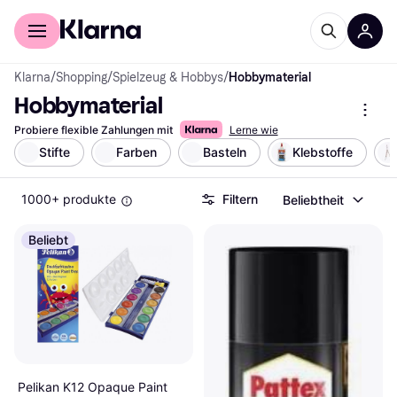
Für Shopper
Für Händler
Klarna
/
Shopping
/
Spielzeug & Hobbys
/
Hobbymaterial
Hobbymaterial
Probiere flexible Zahlungen mit
Lerne wie
Stifte
Farben
Basteln
Klebstoffe
1000+ produkte
Filtern
Beliebtheit
Beliebt
Pelikan K12 Opaque Paint