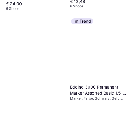
€ 12,49
Mehrfarbig
€ 24,90
6 Shops
6 Shops
Im Trend
Edding 3000 Permanent
Marker Assorted Basic 1.5-
Marker, Farbe: Schwarz, Gelb,
3mm
Orange, Rot, Rosa, Blau, Grün,
Braun, Mehrfarbig