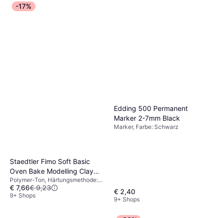
-17%
Edding 500 Permanent
Marker 2-7mm Black
Marker, Farbe: Schwarz
Staedtler Fimo Soft Basic
Oven Bake Modelling Clay
Polymer-Ton, Härtungsmethode:
12x25g
€ 7,66
€ 9,23
Backofen, Farbe: Mehrfarbig
€ 2,40
9+ Shops
9+ Shops