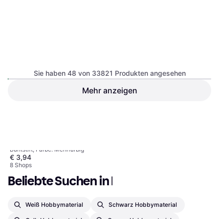
Sie haben 48 von 33821 Produkten angesehen
Mehr anzeigen
Faber-Castell Triangular
Colour Pencils 12 Pack
1
2
3
...
354
...
705
Buntstift, Farbe: Mehrfarbig
€ 3,94
8 Shops
Beliebte Suchen in Hobbymaterial
Weiß Hobbymaterial
Schwarz Hobbymaterial