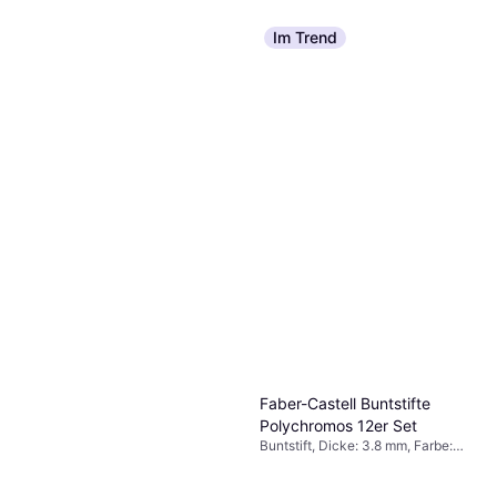
Im Trend
Parker Ballpoint Pen Jotter
Faber-Castell Buntstifte
Blue
Polychromos 12er Set
Kugelschreiber, Farbe: Rot
Buntstift, Dicke: 3.8 mm, Farbe:
€ 6,08
Mehrfarbig
7 Shops