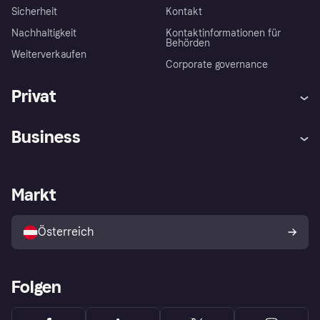
Sicherheit
Kontakt
Nachhaltigkeit
Kontaktinformationen für
Behörden
Weiterverkaufen
Corporate governance
Privat
Hilfe
Käuferschutzrichtlinien
Business
Einloggen
Beschwerden
Händlersupport
Entwicklerseite
Klarna App
Datenschutzeinstellungen
Händlerportal
Betriebsstatus
Markt
Shops entdecken
Dein Widerrufsrecht
Mit Klarna verkaufen
Plattformen und Partner
Österreich
Folgen