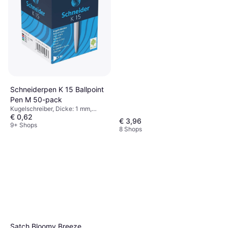
Schneiderpen K 15 Ballpoint
Pen M 50-pack
Kugelschreiber, Dicke: 1 mm,
€ 0,62
Farbe: Mehrfarbig
€ 3,96
9+ Shops
8 Shops
Satch Bloomy Breeze