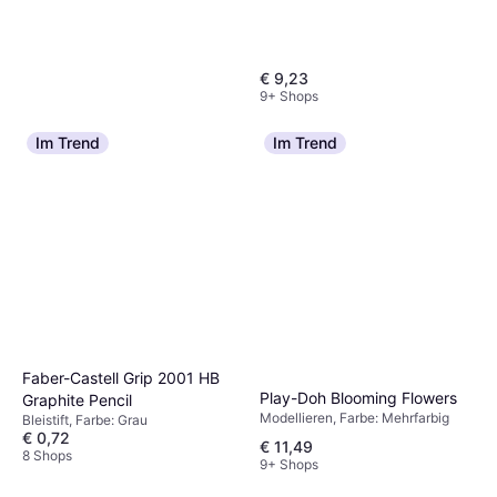
Backofen, Farbe: Mehrfarbig
€ 9,23
9+ Shops
Im Trend
Im Trend
Edding 5200 Permanent
Spray Clear Varnish Glossy
Sprühfarbe, Farbe: Transparent
200ml
€ 6,16
9+ Shops
Faber-Castell Grip 2001 HB
Play-Doh Blooming Flowers
Graphite Pencil
Modellieren, Farbe: Mehrfarbig
Bleistift, Farbe: Grau
€ 0,72
€ 11,49
8 Shops
9+ Shops