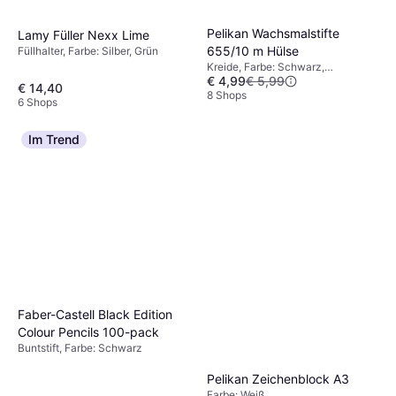
Pelikan Wachsmalstifte
Lamy Füller Nexx Lime
655/10 m Hülse
Füllhalter, Farbe: Silber, Grün
Kreide, Farbe: Schwarz,
€ 4,99
€ 5,99
Mehrfarbig, Weiß, Gelb, Blau
€ 14,40
8 Shops
6 Shops
Im Trend
Faber-Castell Black Edition
Colour Pencils 100-pack
Buntstift, Farbe: Schwarz
Pelikan Zeichenblock A3
Farbe: Weiß