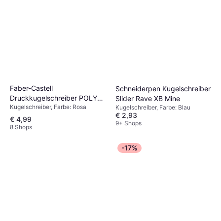
Faber-Castell
Schneiderpen Kugelschreiber
Druckkugelschreiber POLY
Slider Rave XB Mine
Kugelschreiber, Farbe: Rosa
Kugelschreiber, Farbe: Blau
BALL URBAN, pale rose
€ 2,93
€ 4,99
9+ Shops
8 Shops
-17%