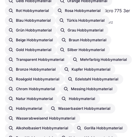
Gelb Hobbymaterial
Orange Hobbymaterial
Staedtler Mars Micro 775 3er
Rot Hobbymaterial
Rosa Hobbymaterial
Set
Blau Hobbymaterial
Türkis Hobbymaterial
Bleistift, Farbe: Schwarz
€ 10,82
Grün Hobbymaterial
Grau Hobbymaterial
8 Shops
Beige Hobbymaterial
Braun Hobbymaterial
Gold Hobbymaterial
Silber Hobbymaterial
Transparent Hobbymaterial
Mehrfarbig Hobbymaterial
Bronze Hobbymaterial
Kupfer Hobbymaterial
Roségold Hobbymaterial
Edelstahl Hobbymaterial
Chrom Hobbymaterial
Messing Hobbymaterial
Natur Hobbymaterial
Hobbymaterial
Hobbymaterial
Wasserbasiert Hobbymaterial
Wasserabweisend Hobbymaterial
Alkoholbasiert Hobbymaterial
Gorilla Hobbymaterial