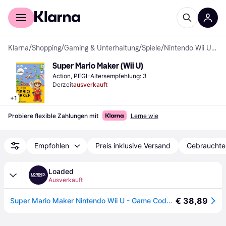
Für Shopper
Für Händler
Klarna
/
Shopping
/
Gaming & Unterhaltung
/
Spiele
/
Nintendo Wii U-Spiele
Super Mario Maker (Wii U)
Action, PEGI-Altersempfehlung: 3
Derzeit
ausverkauft
+
1
Probiere flexible Zahlungen mit
Lerne wie
Empfohlen
Preis inklusive Versand
Gebrauchte
Loaded
Ausverkauft
€ 38,89
Super Mario Maker Nintendo Wii U - Game Code (EU & UK)