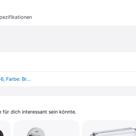
pezifikationen
Hansgrohe AddStoris Ersatzpapierrollenhalter, 41756, Farbe: Brushed Black
für dich interessant sein könnte.