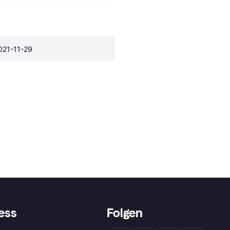
021-11-29
ess
Folgen