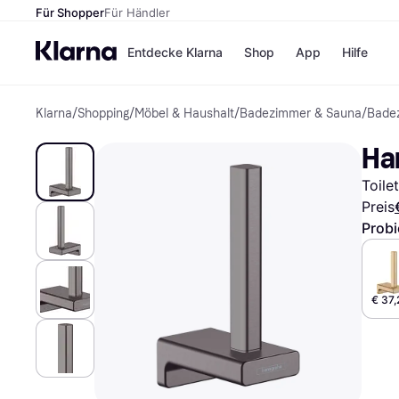
Für Shopper
Für Händler
Entdecke Klarna
Shop
App
Hilfe
Klarna
/
Shopping
/
Möbel & Haushalt
/
Badezimmer & Sauna
/
Bade
Zahlungsmethoden
Shops
Zahlungsmethoden
MediaM
Ha
Sofort bezahlen
H&M
Bezahle in 3
Temu
Toile
Teilzahlungen
Kauflan
Bezahle in bis zu 30
Samsu
Preis
Tagen
Probi
Ratenzahlung
Alle Shops
€ 37,