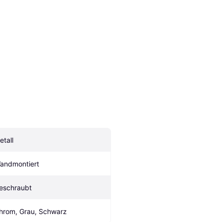
etall
andmontiert
eschraubt
hrom, Grau, Schwarz