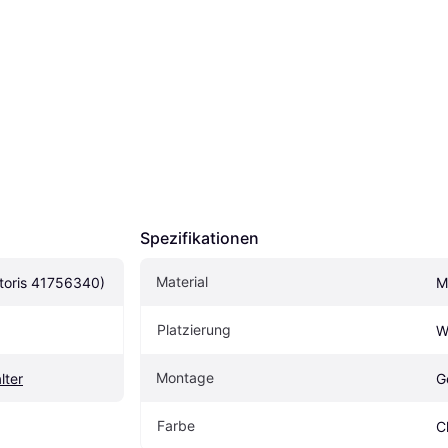
Spezifikationen
Material
toris 41756340)
M
Platzierung
W
Montage
lter
G
Farbe
C