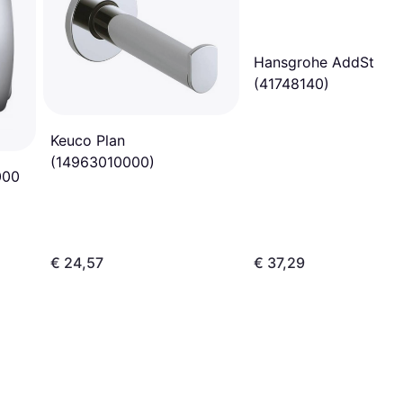
Hansgrohe AddStoris
(41748140)
Keuco Plan
(14963010000)
000
€ 24,57
€ 37,29