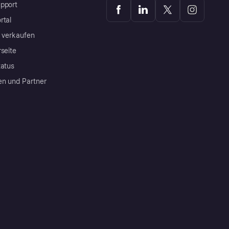
pport
rtal
a verkaufen
rseite
tatus
en und Partner