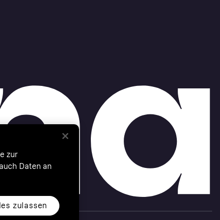
e zur
 auch Daten an
les zulassen