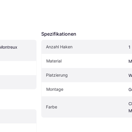
Spezifikationen
Anzahl Haken
Montreux 
1
Material
M
Platzierung
W
Montage
G
C
Farbe
M