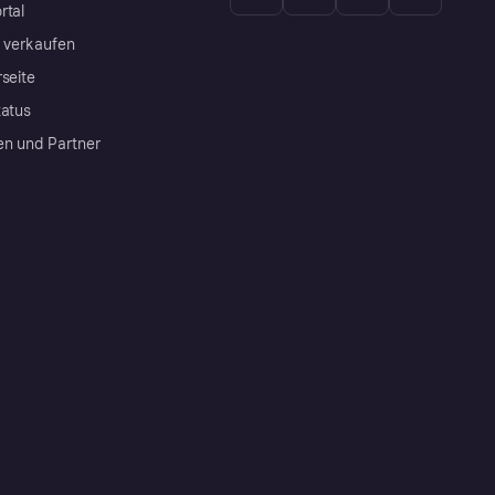
rtal
a verkaufen
rseite
tatus
en und Partner