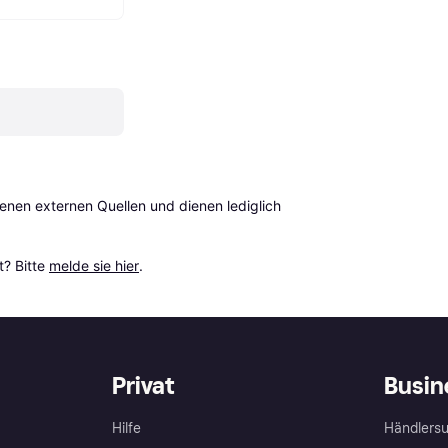
en externen Quellen und dienen lediglich 
? Bitte 
melde sie hier
.
Privat
Busin
Hilfe
Händlersu