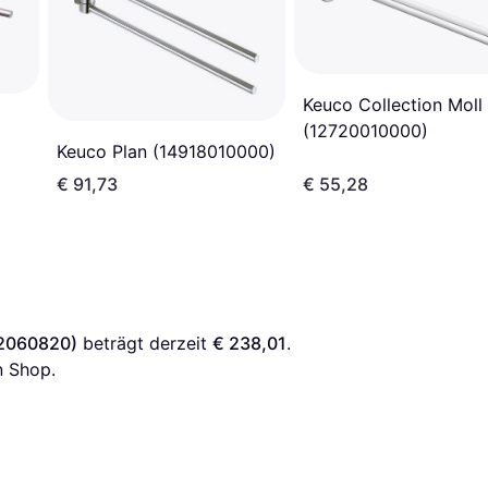
Keuco Collection Moll
(12720010000)
Keuco Plan (14918010000)
€ 91,73
€ 55,28
42060820)
 beträgt derzeit 
€ 238,01
. 
n Shop.