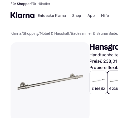
Für Shopper
Für Händler
Entdecke Klarna
Shop
App
Hilfe
Klarna
/
Shopping
/
Möbel & Haushalt
/
Badezimmer & Sauna
/
Bade
Zahlungsmethoden
Shops
Zahlungsmethoden
MediaM
Hansgr
Sofort bezahlen
H&M
Bezahle in 3
Temu
Handtuchhalte
Teilzahlungen
Kauflan
Bezahle in bis zu 30
Samsu
Preis
€ 238,01
Tagen
Probiere flexi
Ratenzahlung
Alle Shops
€ 166,52
€ 238