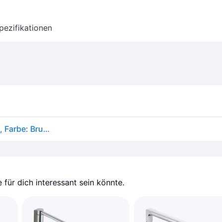
pezifikationen
hansgrohe AXOR Montreux Badetuchhalter 600 mm, Farbe: Brushed Nickel
für dich interessant sein könnte.