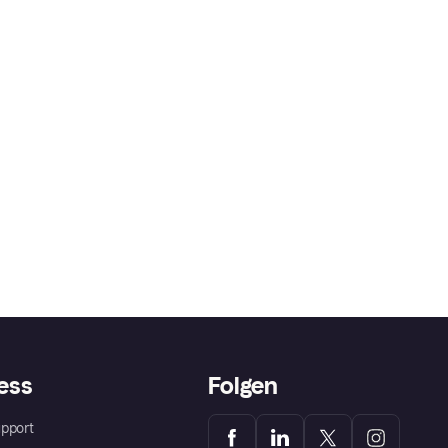
ess
Folgen
pport