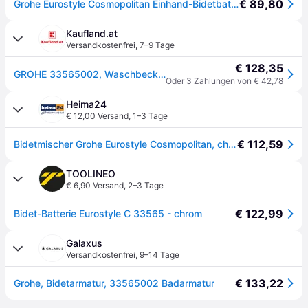
€ 89,80
Grohe Eurostyle Cosmopolitan Einhand-Bidetbatterie, DN 15
Kaufland.at
Versandkostenfrei
,
7–9 Tage
€ 128,35
GROHE 33565002, Waschbecken
Oder 3 Zahlungen von € 42,78
Heima24
€ 12,00 Versand
,
1–3 Tage
€ 112,59
Bidetmischer Grohe Eurostyle Cosmopolitan, chrom - 33565002
TOOLINEO
€ 6,90 Versand
,
2–3 Tage
€ 122,99
Bidet-Batterie Eurostyle C 33565 - chrom
Galaxus
Versandkostenfrei
,
9–14 Tage
€ 133,22
Grohe, Bidetarmatur, 33565002 Badarmatur