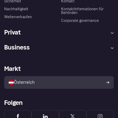
Sicherheit
Kontakt
Nachhaltigkeit
Kontaktinformationen für
Behörden
Weiterverkaufen
Corporate governance
Privat
Hilfe
Käuferschutzrichtlinien
Business
Einloggen
Beschwerden
Händlersupport
Entwicklerseite
Klarna App
Datenschutzeinstellungen
Händlerportal
Betriebsstatus
Markt
Shops entdecken
Dein Widerrufsrecht
Mit Klarna verkaufen
Plattformen und Partner
Österreich
Folgen