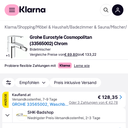
Für Shopper
Für Händler
Klarna
/
Shopping
/
Möbel & Haushalt
/
Badezimmer & Sauna
/
Mischer
/
Grohe Eurostyle Cosmopolitan 
(33565002) Chrom
Bidetmischer
Vergleiche Preise von
€ 89,80
bis
€ 133,22
+
1
Probiere flexible Zahlungen mit
Lerne wie
Empfohlen
Preis inklusive Versand
Kaufland.at
ANZEIGE
€ 128,35
Versandkostenfrei
,
7–9 Tage
Oder 3 Zahlungen von € 42,78
GROHE 33565002, Waschbecken
SHK-Badshop
·
Niedrigster Preis
Versandkostenfrei
,
2–3 Tage