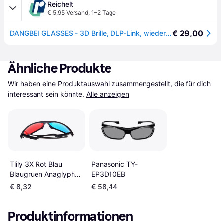
Reichelt
€ 5,95 Versand
,
1–2 Tage
€ 29,00
DANGBEI GLASSES - 3D Brille, DLP-Link, wiederaufladbar
Ähnliche Produkte
Wir haben eine Produktauswahl zusammengestellt, die für dich 
interessant sein könnte.
Alle anzeigen
Tlily 3X Rot Blau
Panasonic TY-
Blaugruen Anaglyph
EP3D10EB
Einfacher Stil
€ 8,32
€ 58,44
Produktinformationen