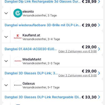
€ 28,99
Dangbei Dlp Link Rechargeable 3d Glasses Durchsichtig
eleonto
Versandkostenfrei
,
3 Tage
€ 29,00
Dangbei wiederaufladbare 3D-Brille mit DLP-Link - Schwarz
Kaufland.at
Versandkostenfrei
,
3–4 Tage
€ 29,00
Dangbei 01.4A04-ACG030-EU00, Mikro-USB, 60 h, Lithium-Ion (Li-Ion), 27,2 g, Schwarz, 1 Stück(e)
Oder 3 Zahlungen von € 9,66
MediaMarkt
Versandkostenfrei
,
2–3 Tage
€ 29,00
Dangbei 3D Glasses DLP-Link; 3D-Brille - Schwarz
Oder 3 Zahlungen von € 9,66
Galaxus
Versandkostenfrei
,
5–7 Tage
€ 33,30
Dangbei 3D Glasses DLP-Link Rechargeable (Diverse), Beamer Zubehör, Schwarz