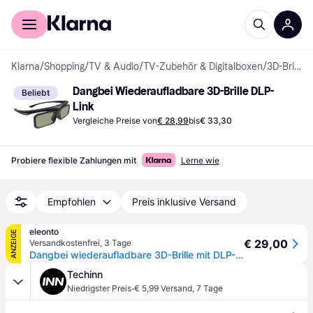
Für Shopper
Für Händler
Klarna
/
Shopping
/
TV & Audio
/
TV-Zubehör & Digitalboxen
/
3D-Brillen
Dangbei Wiederaufladbare 3D-Brille DLP-
Beliebt
Link
Vergleiche Preise von
€ 28,99
bis
€ 33,30
Probiere flexible Zahlungen mit
Lerne wie
Empfohlen
Preis inklusive Versand
eleonto
ANZEIGE
€ 29,00
Versandkostenfrei
,
3 Tage
Dangbei wiederaufladbare 3D-Brille mit DLP-Link - Schwarz
Techinn
·
Niedrigster Preis
€ 5,99 Versand
,
7 Tage