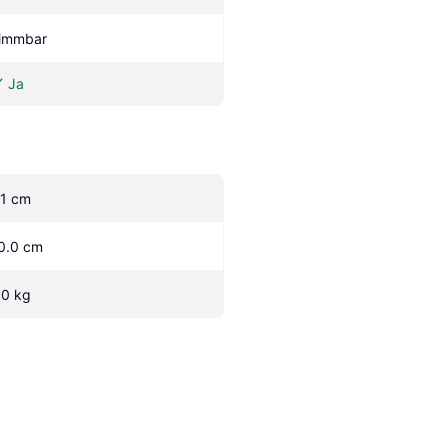
immbar
Ja
.1 cm
0.0 cm
.0 kg