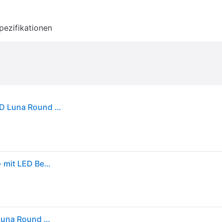
pezifikationen
Masterjero, Kosmetikspiegel, Mirror Enlighted LED Luna Round D60
BD ART - Wandspiegel - Badspiegel - Rund Ø 60cm - mit LED Beleuchtung - Lichtfarbe Kaltweiß 6000K, IP44 - Spiegel Groß - Mirror - Ganzkörperspiegel - Bad Wand Spiegel - (Luna_RUND, Ø 60 cm)
Masterjero, Kosmetikspiegel, Mirror Enlighted LED Luna Round D60