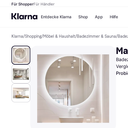
Für Shopper
Für Händler
Entdecke Klarna
Shop
App
Hilfe
Klarna
/
Shopping
/
Möbel & Haushalt
/
Badezimmer & Sauna
/
Bade
Zahlungsmethoden
Shops
Zahlungsmethoden
MediaM
Ma
Sofort bezahlen
H&M
Bezahle in 3
Temu
Bade
Teilzahlungen
Kauflan
Bezahle in bis zu 30
Samsu
Vergl
Tagen
Probi
Ratenzahlung
Alle Shops