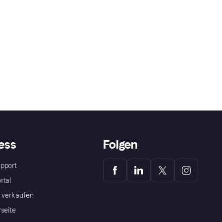
ess
Folgen
pport
rtal
a verkaufen
rseite