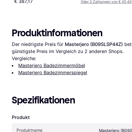
€ 387,17
Oder 3 Zahlungen von € 45,49
Produktinformationen
Der niedrigste Preis für 
Masterjero (B09SLSP44Z)
 bet
günstigste Preis im Vergleich zu 
2
 anderen Shops.
Vergleiche:
Masterjero Badezimmermöbel
Masterjero Badezimmerspiegel
Spezifikationen
Produkt
Produktname
Masterjero (B0