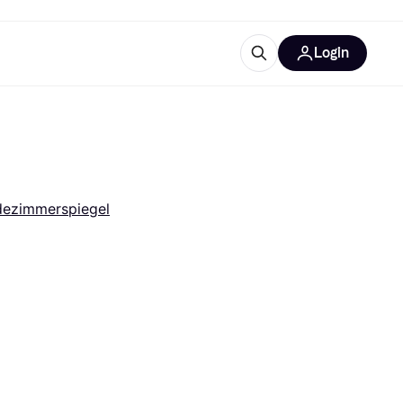
Login
Weitere Informationen
sstattung
M
Was ist Klarna?
dezimmerspiegel
tegorien