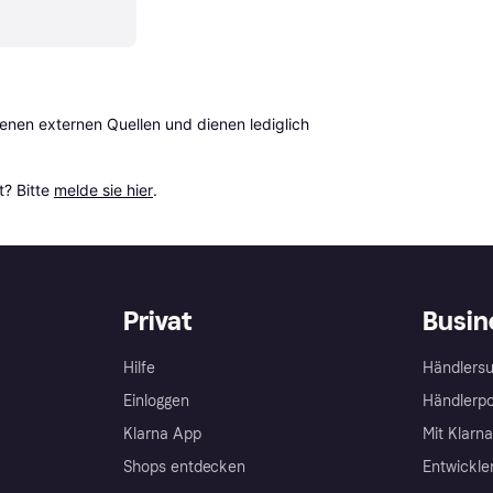
en externen Quellen und dienen lediglich 
? Bitte 
melde sie hier
.
Privat
Busin
Hilfe
Händlersu
Einloggen
Händlerpo
Klarna App
Mit Klarn
Shops entdecken
Entwickle