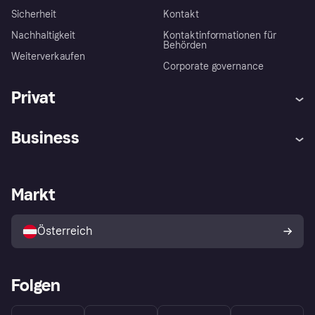
Sicherheit
Kontakt
Nachhaltigkeit
Kontaktinformationen für
Behörden
Weiterverkaufen
Corporate governance
Privat
Hilfe
Käuferschutzrichtlinien
Business
Einloggen
Beschwerden
Händlersupport
Entwicklerseite
Klarna App
Datenschutzeinstellungen
Händlerportal
Betriebsstatus
Markt
Shops entdecken
Dein Widerrufsrecht
Mit Klarna verkaufen
Plattformen und Partner
Österreich
Folgen