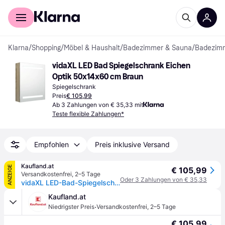
Für Shopper
Für Händler
Klarna
/
Shopping
/
Möbel & Haushalt
/
Badezimmer & Sauna
/
Badezim
vidaXL LED Bad Spiegelschrank Eichen 
Optik 50x14x60 cm Braun
Spiegelschrank
Preis
€ 105,99
Ab 3 Zahlungen von € 35,33 mit
Teste flexible Zahlungen*
Empfohlen
Preis inklusive Versand
Kaufland.at
ANZEIGE
€ 105,99
Versandkostenfrei
,
2–5 Tage
Oder 3 Zahlungen von € 35,33
vidaXL LED-Bad-Spiegelschrank Eichen-Optik 50x14x60 cm
Kaufland.at
·
Niedrigster Preis
Versandkostenfrei
,
2–5 Tage
€ 105,99