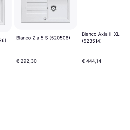
Blanco Axia III XL 6 S
Blanco Zia 5 S (520506)
26)
(523514)
€ 292,30
€ 444,14