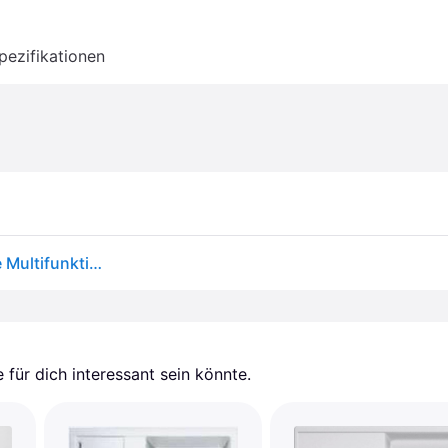
pezifikationen
Spüle Blanco AXIA III 5 S-F 905 x 500 mm weiß ohne Multifunktionsschale 523228
für dich interessant sein könnte.