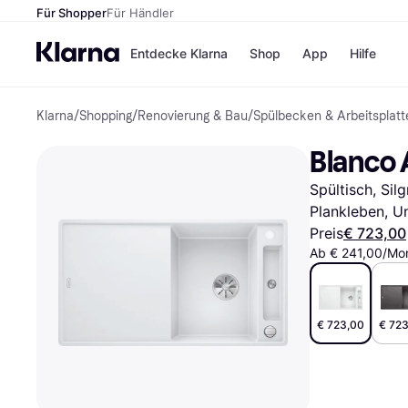
Für Shopper
Für Händler
Entdecke Klarna
Shop
App
Hilfe
Klarna
/
Shopping
/
Renovierung & Bau
/
Spülbecken & Arbeitsplatt
Zahlungsmethoden
Shops
Zahlungsmethoden
MediaM
Blanco A
Sofort bezahlen
H&M
Bezahle in 3
Temu
Spültisch, Sil
Teilzahlungen
Kauflan
Bezahle in bis zu 30
Samsu
Plankleben, U
Tagen
Preis
€ 723,00
Ratenzahlung
Ab € 241,00/Mon
Alle Shops
€ 723,00
€ 72