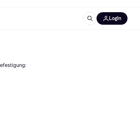
Login
Weitere Informationen
sstattung
M
Was ist Klarna?
efestigung: 
tegorien