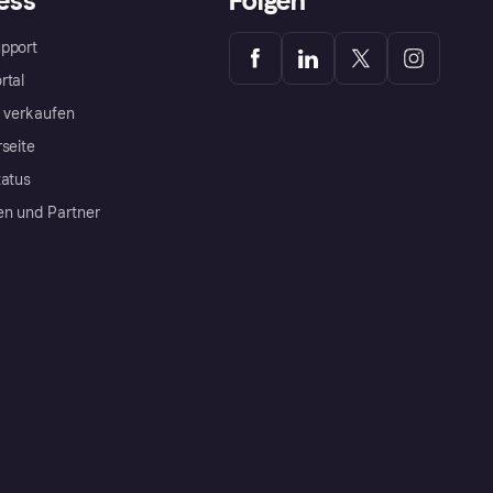
ess
Folgen
pport
rtal
a verkaufen
rseite
tatus
en und Partner