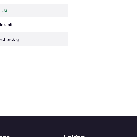
Ja
lgranit
echteckig