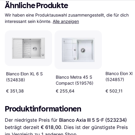
Ähnliche Produkte
Wir haben eine Produktauswahl zusammengestellt, die für dich 
interessant sein könnte.
Alle anzeigen
Blanco Elon XL
Blanco Elon XL 6 S
Blanco Metra 45 S
(524857)
(524838)
Compact (519576)
€ 351,38
€ 255,64
€ 502,11
Produktinformationen
Der niedrigste Preis für 
Blanco Axia III 5 S-F (523234)
beträgt derzeit 
€ 618,00
. Dies ist der günstigste Preis 
im Vergleich zu 1 anderen Shop.