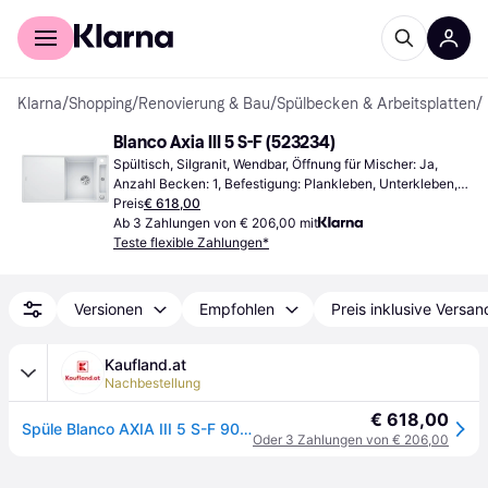
Für Shopper
Für Händler
Klarna
/
Shopping
/
Renovierung & Bau
/
Spülbecken & Arbeitsplatten
/
Blanco Axia III 5 S-F (523234)
Spültisch, Silgranit, Wendbar, Öffnung für Mischer: Ja, 
Anzahl Becken: 1, Befestigung: Plankleben, Unterkleben, 
Schrankbreite (min): 500 mm
Preis
€ 618,00
Ab 3 Zahlungen von € 206,00 mit
Teste flexible Zahlungen*
Versionen
Empfohlen
Preis inklusive Versan
Kaufland.at
Nachbestellung
€ 618,00
Spüle Blanco AXIA III 5 S-F 905 x 500 mm weiß ohne Multifunktionsschale 523234
Oder 3 Zahlungen von € 206,00