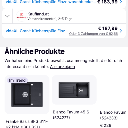
€ 183,99
vidaXL Granit Küchenspüle Einzelwaschbecken Oval Schwarz
Kaufland.at
Versandkostenfrei
,
2–5 Tage
€ 187,99
vidaXL Granit Küchenspüle Einzelwaschbecken Oval Schwarz
Oder 3 Zahlungen von € 62,66
Ähnliche Produkte
Wir haben eine Produktauswahl zusammengestellt, die für dich 
interessant sein könnte.
Alle anzeigen
Im Trend
Blanco Favum 45 S
Blanco Favum 
(524227)
(524233)
Franke Basis BFG 611-
€ 229
62 (114.0301.331)