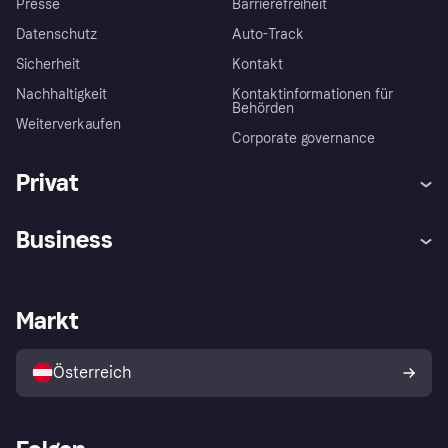
Presse
Barrierefreiheit
Datenschutz
Auto-Track
Sicherheit
Kontakt
Nachhaltigkeit
Kontaktinformationen für
Behörden
Weiterverkaufen
Corporate governance
Privat
Hilfe
Käuferschutzrichtlinien
Business
Einloggen
Beschwerden
Händlersupport
Entwicklerseite
Klarna App
Datenschutzeinstellungen
Händlerportal
Betriebsstatus
Markt
Shops entdecken
Dein Widerrufsrecht
Mit Klarna verkaufen
Plattformen und Partner
Österreich