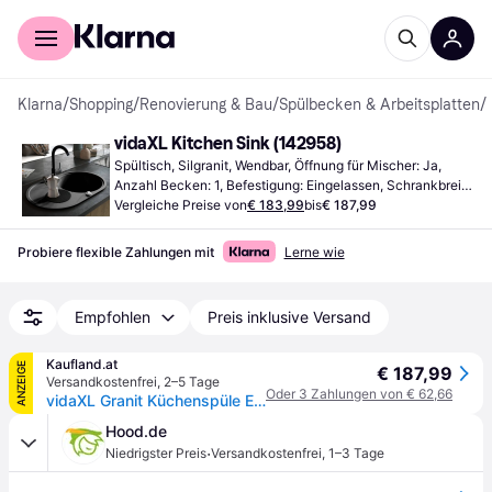
Für Shopper
Für Händler
Klarna
/
Shopping
/
Renovierung & Bau
/
Spülbecken & Arbeitsplatten
/
vidaXL Kitchen Sink (142958)
Spültisch, Silgranit, Wendbar, Öffnung für Mischer: Ja, 
Anzahl Becken: 1, Befestigung: Eingelassen, Schrankbreite 
(min): 500 mm
Vergleiche Preise von
€ 183,99
bis
€ 187,99
Probiere flexible Zahlungen mit
Lerne wie
Empfohlen
Preis inklusive Versand
Kaufland.at
ANZEIGE
€ 187,99
Versandkostenfrei
,
2–5 Tage
Oder 3 Zahlungen von € 62,66
vidaXL Granit Küchenspüle Einzelwaschbecken Oval Schwarz
Hood.de
·
Niedrigster Preis
Versandkostenfrei
,
1–3 Tage