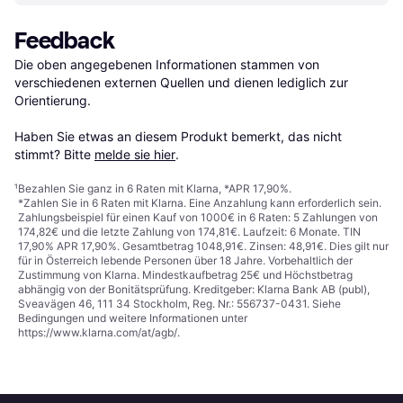
Feedback
Die oben angegebenen Informationen stammen von 
verschiedenen externen Quellen und dienen lediglich zur 
Orientierung.

Haben Sie etwas an diesem Produkt bemerkt, das nicht 
stimmt? Bitte 
melde sie hier
.
¹
Bezahlen Sie ganz in 6 Raten mit Klarna, *APR 17,90%.
*Zahlen Sie in 6 Raten mit Klarna. Eine Anzahlung kann erforderlich sein.
Zahlungsbeispiel für einen Kauf von 1000€ in 6 Raten: 5 Zahlungen von
174,82€ und die letzte Zahlung von 174,81€. Laufzeit: 6 Monate. TIN
17,90% APR 17,90%. Gesamtbetrag 1048,91€. Zinsen: 48,91€. Dies gilt nur
für in Österreich lebende Personen über 18 Jahre. Vorbehaltlich der
Zustimmung von Klarna. Mindestkaufbetrag 25€ und Höchstbetrag
abhängig von der Bonitätsprüfung. Kreditgeber: Klarna Bank AB (publ),
Sveavägen 46, 111 34 Stockholm, Reg. Nr.: 556737-0431. Siehe
Bedingungen und weitere Informationen unter
https://www.klarna.com/at/agb/
.