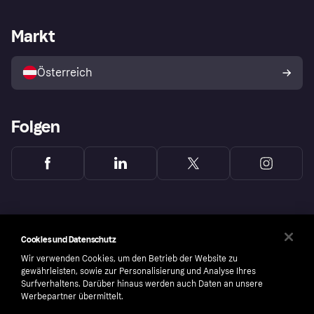
Händlersupport
Entwicklerseite
Klarna App
Datenschutzeinstellungen
Händlerportal
Betriebsstatus
Markt
Shops entdecken
Dein Widerrufsrecht
Mit Klarna verkaufen
Plattformen und Partner
Österreich
Folgen
Cookies und Datenschutz
Wir verwenden Cookies, um den Betrieb der Website zu
gewährleisten, sowie zur Personalisierung und Analyse Ihres
Surfverhaltens. Darüber hinaus werden auch Daten an unsere
Werbepartner übermittelt.