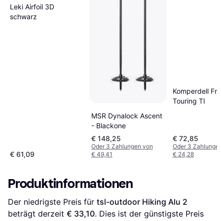
Leki Airfoil 3D
schwarz
Komperdell Fr
Touring TI
MSR Dynalock Ascent
- Blackone
€ 148,25
€ 72,85
Oder 3 Zahlungen von
Oder 3 Zahlunge
€ 61,09
€ 49,41
€ 24,28
Produktinformationen
Der niedrigste Preis für 
tsl-outdoor Hiking Alu 2
beträgt derzeit 
€ 33,10
. Dies ist der günstigste Preis 