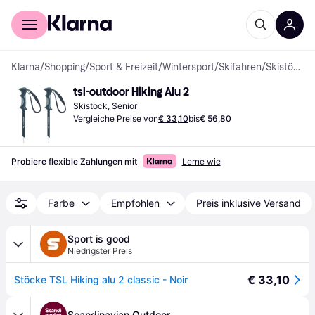
Für Shopper
Für Händler
Klarna
/
Shopping
/
Sport & Freizeit
/
Wintersport
/
Skifahren
/
Skistöcke
tsl-outdoor Hiking Alu 2
Skistock, Senior
Vergleiche Preise von
€ 33,10
bis
€ 56,80
Probiere flexible Zahlungen mit
Lerne wie
Farbe
Empfohlen
Preis inklusive Versand
Sport is good
Niedrigster Preis
€ 33,10
Stöcke TSL Hiking alu 2 classic - Noir
Scandinavian Outdoor