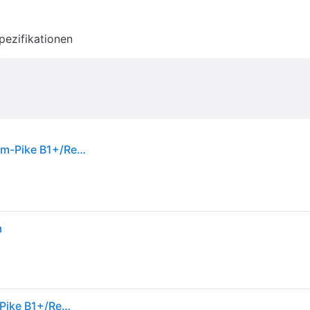
pezifikationen
RockShox Air Spring Upgrade Kit DebonAir 150mm-Pike B1+/Revelation A1+(2018+) C1
m
RockShox Air Spring Upgrade Kit DebonAir 150mm-Pike B1+/Revelation A1+(2018+) C1