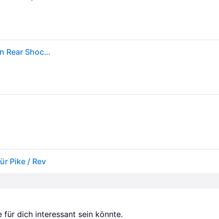
Rockshox Fork Spring Debonair C1 Pike B1/revelation Rear Shock Damper Kit Rot,Silber 150 mm
ür Pike / Rev
für dich interessant sein könnte.