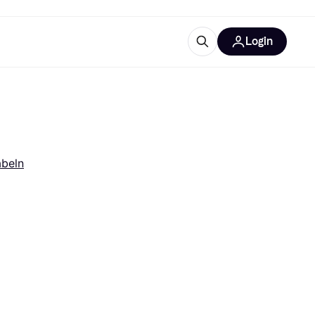
Login
Weitere Informationen
sstattung
M
Was ist Klarna?
abeln
tegorien