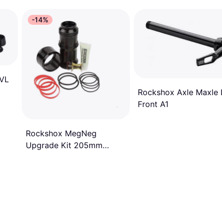
-14%
RVL
Rockshox Axle Maxle 
Front A1
Rockshox MegNeg
Upgrade Kit 205mm
65mm