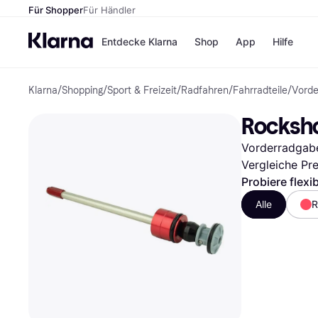
Für Shopper
Für Händler
Entdecke Klarna
Shop
App
Hilfe
Klarna
/
Shopping
/
Sport & Freizeit
/
Radfahren
/
Fahrradteile
/
Vorde
Zahlungsmethoden
Shops
Zahlungsmethoden
MediaM
Rocksho
Sofort bezahlen
H&M
Bezahle in 3
Temu
Vorderradgabe
Teilzahlungen
Kauflan
Bezahle in bis zu 30
Samsu
Vergleiche Pr
Tagen
Probiere flexi
Ratenzahlung
Alle
R
Alle Shops