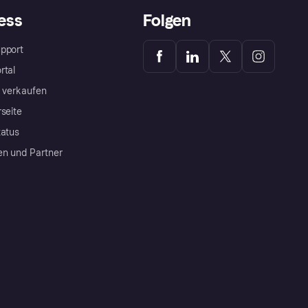
ess
Folgen
pport
rtal
a verkaufen
rseite
tatus
en und Partner