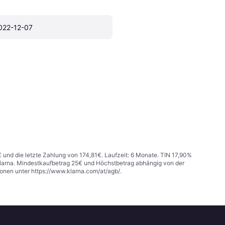
022-12-07
€ und die letzte Zahlung von 174,81€. Laufzeit: 6 Monate. TIN 17,90%
 Klarna. Mindestkaufbetrag 25€ und Höchstbetrag abhängig von der
ionen unter
https://www.klarna.com/at/agb/
.