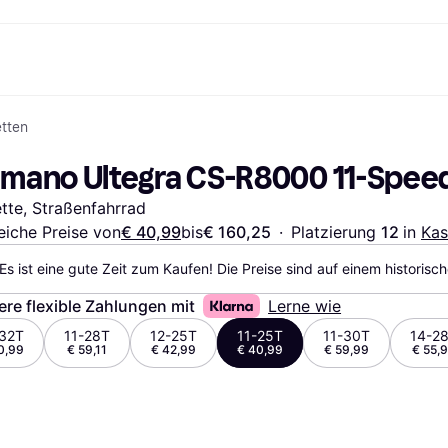
tten
Shopping und Cashback
Shoppe und vergleiche Preise
Banking
Sparprodukte
Mobil
Foto & Video
Büroau
arkt
Cashback
Sale
Klarna Card
Gaming & Unterhaltung
Sparkonto
Reise-eSI
imano Ultegra CS-R8000 11-Speed
Shops entdecken
Schönheit & Gesundheit
Klarna Guthaben
Mobilgeräte & Wearables
Flexkonto
n
Mitgliedschaft
Bekleidung & Accessoires
Kinder & Familie
Festgeldkonto
tte, Straßenfahrrad
n
d.at
Spielzeug & Hobbys
Fahrzeuge & Zubehör
ng
Möbel & Haushalt
Garten & Außenbereich
eiche Preise von
€ 40,99
bis
€ 160,25
·
Platzierung 
12 
in 
Kas
TV & Audio
Küchengeräte
Es ist eine gute Zeit zum Kaufen! Die Preise sind auf einem historisc
Sport & Freizeit
Haushaltsgeräte
Computer
Bücher, Filme & Musik
ere flexible Zahlungen mit
Lerne wie
Renovierung & Bau
Alle Ka
-32T
11-28T
12-25T
11-25T
11-30T
14-2
0,99
€ 59,11
€ 42,99
€ 40,99
€ 59,99
€ 55,