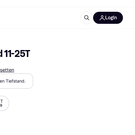
Login
Weitere Informationen
sstattung
M
Was ist Klarna?
 11-25T
setten
hen Tiefstand.
tegorien
8T
99