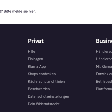
? Bitte 
melde sie hier
.
Privat
Busin
Hilfe
Händlersu
Einloggen
Händlerpo
Klarna App
Mit Klarn
Shops entdecken
Entwickle
Käuferschutzrichtlinien
Betriebss
Beschwerden
Plattform
Datenschutzeinstellungen
Dein Widerrufsrecht