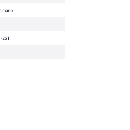
himano
1
1-25T
1