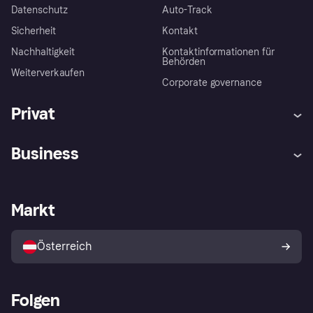
Datenschutz
Auto-Track
Sicherheit
Kontakt
Nachhaltigkeit
Kontaktinformationen für
Behörden
Weiterverkaufen
Corporate governance
Privat
Hilfe
Käuferschutzrichtlinien
Business
Einloggen
Beschwerden
Händlersupport
Entwicklerseite
Klarna App
Datenschutzeinstellungen
Händlerportal
Betriebsstatus
Markt
Shops entdecken
Dein Widerrufsrecht
Mit Klarna verkaufen
Plattformen und Partner
Österreich
Folgen