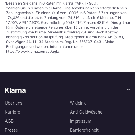
¹
Bezahlen Sie ganz in 6 Raten mit Klarna, *APR 17,90%.
*Zahlen Sie in 6 Raten mit Klarna. Eine Anzahlung kann erforderlich sein.
Zahlungsbeispiel für einen Kauf von 1000€ in 6 Raten: 5 Zahlungen von
174,82€ und die letzte Zahlung von 174,81€. Laufzeit: 6 Monate. TIN
17,90% APR 17,90%. Gesamtbetrag 1048,91€. Zinsen: 48,91€. Dies gilt nur
für in Österreich lebende Personen über 18 Jahre. Vorbehaltlich der
Zustimmung von Klarna. Mindestkaufbetrag 25€ und Höchstbetrag
abhängig von der Bonitätsprüfung. Kreditgeber: Klarna Bank AB (publ),
Sveavägen 46, 111 34 Stockholm, Reg. Nr.: 556737-0431. Siehe
Bedingungen und weitere Informationen unter
https://www.klarna.com/at/agb/
.
Klarna
Über uns
Wikipink
Karriere
Anti-Geldwäsche
AGB
Impressum
Presse
Barrierefreiheit