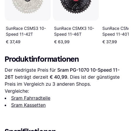
SunRace CSMS3 10-
SunRace CSMX3 10-
SunRace CSMS
Speed 11-42T
Speed 11-46T
Speed 11-40T
€ 37,49
€ 63,99
€ 37,99
Produktinformationen
Der niedrigste Preis für 
Sram PG-1070 10-Speed 11-
26T
 beträgt derzeit 
€ 40,99
. Dies ist der günstigste 
Preis im Vergleich zu 
3
 anderen Shops.
Vergleiche:
Sram Fahrradteile
Sram Kassetten