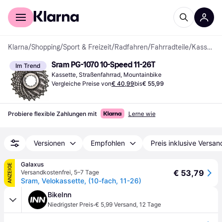
Für Shopper
Für Händler
Klarna
/
Shopping
/
Sport & Freizeit
/
Radfahren
/
Fahrradteile
/
Kassetten
Sram PG-1070 10-Speed 11-26T
Im Trend
Kassette, Straßenfahrrad, Mountainbike
Vergleiche Preise von
€ 40,99
bis
€ 55,99
Probiere flexible Zahlungen mit
Lerne wie
Versionen
Empfohlen
Preis inklusive Versan
Galaxus
ANZEIGE
€ 53,79
Versandkostenfrei
,
5–7 Tage
Sram, Velokassette, (10-fach, 11-26)
BikeInn
·
Niedrigster Preis
€ 5,99 Versand
,
12 Tage